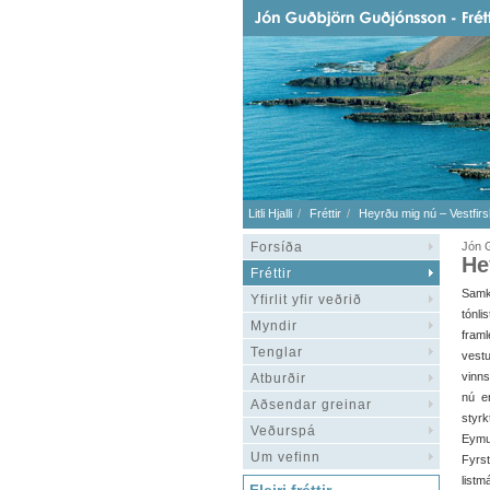
Litli Hjalli
Fréttir
Heyrðu mig nú – Vestfirsk
Forsíða
Jón G
He
Fréttir
Samk
Yfirlit yfir veðrið
tónl
Myndir
framl
Tenglar
vestu
vinns
Atburðir
nú er
Aðsendar greinar
styr
Veðurspá
Eymu
Um vefinn
Fyrst
listm