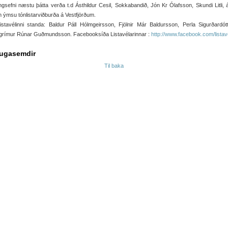
ngsefni næstu þátta verða t.d Ásthildur Cesil, Sokkabandið, Jón Kr Ólafsson, Skundi Litli,
 ýmsu tónlistarviðburða á Vestfjörðum.
stavélinni standa: Baldur Páll Hólmgeirsson, Fjölnir Már Baldursson, Perla Sigurðardót
ngrímur Rúnar Guðmundsson. Facebooksíða Listavélarinnar :
http://www.facebook.com/listav
ugasemdir
Til baka