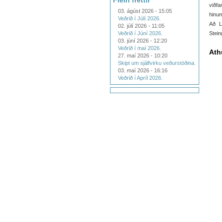
Fleiri fréttir
viðfa
03. ágúst 2026 - 15:05
hinum
Veðrið í Júlí 2026.
Að Li
02. júlí 2026 - 11:05
Veðrið í Júní 2026.
Stei
03. júní 2026 - 12:20
Veðrið í maí 2026.
Ath
27. maí 2026 - 10:20
Skipt um sjálfvirku veðurstöðina.
03. maí 2026 - 16:16
Veðrið í Apríl 2026.