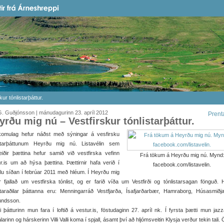
ur tónlistarþáttur.
. Guðjónsson | mánudagurinn 23. apríl 2012
Prent
yrðu mig nú – Vestfirskur tónlistarþáttur.
omulag hefur náðst með sýningar á vesfirsku
istarþáttunum Heyrðu mig nú. Listavélin sem
eiðir þættina hefur samið við vestfirska vefinn
Frá tökum á Heyrðu mig nú. Mynd
r.is um að hýsa þættina. Þættirnir hafa verið í
facebook.com/listavelin.
lu síðan í febrúar 2011 með hléum. Í Heyrðu mig
 fjallað um vestfirska tónlist, og er farið víða um Vestfirði og tónlistarsagan fönguð. 
ktaraðilar þáttanna eru: Menningarráð Vestfjarða, Ísafjarðarbær, Hamraborg, Húsasmiðj
ndsson.
i þátturinn mun fara í loftið á vestur.is, föstudaginn 27. apríl nk. Í fyrsta þætti mun jazz
álarinn og hárskerinn Villi Valli koma í spjall, ásamt því að hljómsveitin Klysja verður tekin tali.