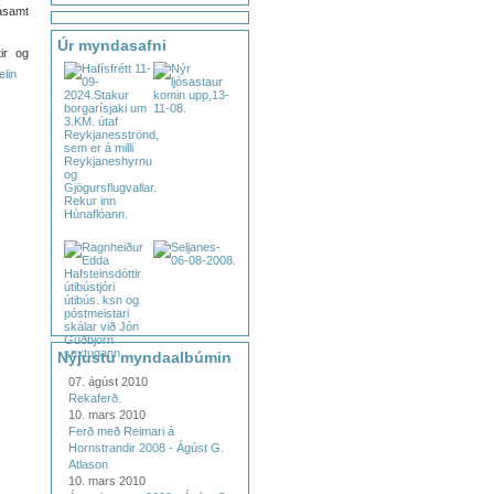
 ásamt
Úr myndasafni
tir og
elin
Nýjustu myndaalbúmin
07. ágúst 2010
Rekaferð.
10. mars 2010
Ferð með Reimari á
Hornstrandir 2008 - Ágúst G.
Atlason
10. mars 2010