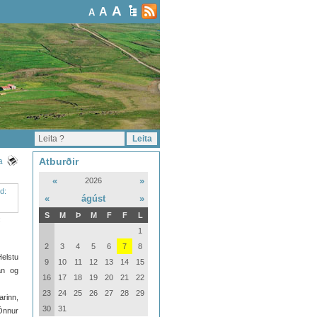
A
A
A
Atburðir
a
«
»
2026
«
ágúst
»
S
M
Þ
M
F
F
L
:
1
2
3
4
5
6
7
8
Helstu
9
10
11
12
13
14
15
an og
16
17
18
19
20
21
22
23
24
25
26
27
28
29
arinn,
30
31
 Önnur