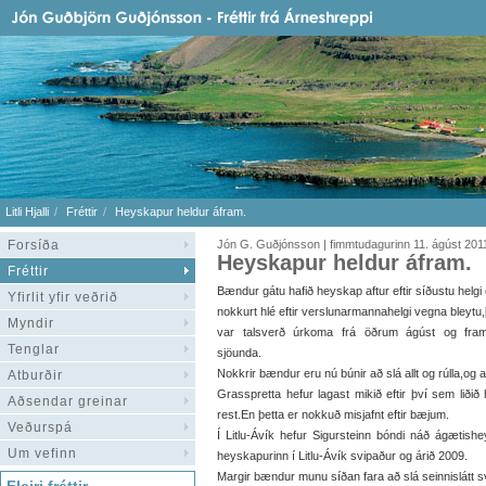
Litli Hjalli
Fréttir
Heyskapur heldur áfram.
Forsíða
Jón G. Guðjónsson | fimmtudagurinn 11. ágúst 201
Heyskapur heldur áfram.
Fréttir
Bændur gátu hafið heyskap aftur eftir síðustu helgi e
Yfirlit yfir veðrið
nokkurt hlé eftir verslunarmannahelgi vegna bleytu
Myndir
var talsverð úrkoma frá öðrum ágúst og fram
Tenglar
sjöunda.
Nokkrir bændur eru nú búnir að slá allt og rúlla,og aðr
Atburðir
Grasspretta hefur lagast mikið eftir því sem lið
Aðsendar greinar
rest.En þetta er nokkuð misjafnt eftir bæjum.
Veðurspá
Í Litlu-Ávík hefur Sigursteinn bóndi náð ágætish
Um vefinn
heyskapurinn í Litlu-Ávík svipaður og árið 2009.
Margir bændur munu síðan fara að slá seinnislátt 