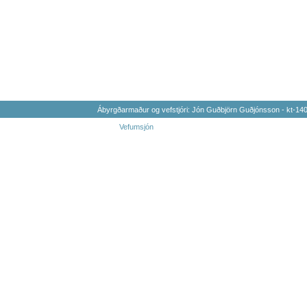
Ábyrgðarmaður og vefstjóri: Jón Guðbjörn Guðjónsson - kt-1
Vefumsjón