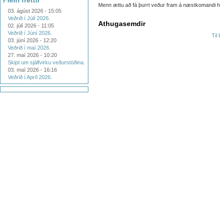
Fleiri fréttir
Menn ættu að fá þurrt veður fram á næstkomandi he
03. ágúst 2026 - 15:05
Veðrið í Júlí 2026.
Athugasemdir
02. júlí 2026 - 11:05
Veðrið í Júní 2026.
Til
03. júní 2026 - 12:20
Veðrið í maí 2026.
27. maí 2026 - 10:20
Skipt um sjálfvirku veðurstöðina.
03. maí 2026 - 16:16
Veðrið í Apríl 2026.