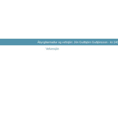
Ábyrgðarmaður og vefstjóri: Jón Guðbjörn Guðjónsson - kt-1
Vefumsjón