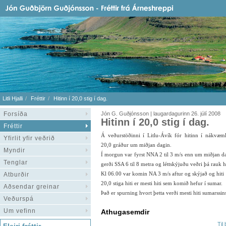
Litli Hjalli
Fréttir
Hitinn í 20,0 stig í dag.
Forsíða
Jón G. Guðjónsson | laugardagurinn 26. júlí 2008
Hitinn í 20,0 stig í dag.
Fréttir
Á veðurstöðinni í Litlu-Ávík fór hitinn í nákvæm
Yfirlit yfir veðrið
20,0 gráður um miðjan dagin.
Myndir
Í morgun var fyrst NNA 2 til 3 m/s enn um miðjan d
Tenglar
gerði SSA 6 til 8 metra og léttskýjuðu veðri þá rauk h
Kl 06.00 var komin NA 3 m/s aftur og skýjað og hiti 1
Atburðir
20,0 stiga hiti er mesti hiti sem komið hefur í sumar.
Aðsendar greinar
Það er spurning hvort þetta verði mesti hiti sumarssin
Veðurspá
Um vefinn
Athugasemdir
Til