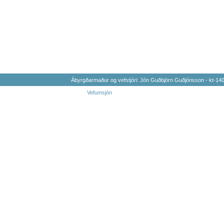
Ábyrgðarmaður og vefstjóri: Jón Guðbjörn Guðjónsson - kt-1
Vefumsjón