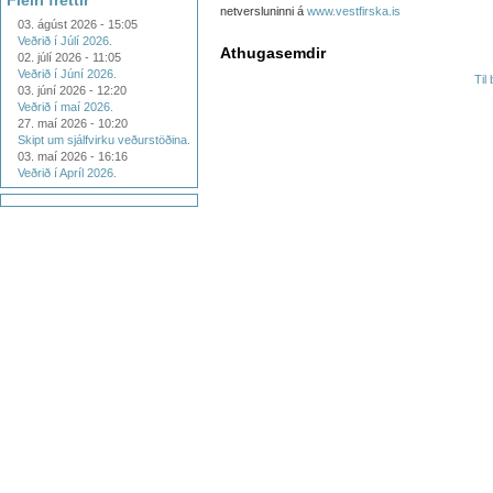
Fleiri fréttir
netversluninni á
www.vestfirska.is
03. ágúst 2026 - 15:05
Veðrið í Júlí 2026.
Athugasemdir
02. júlí 2026 - 11:05
Veðrið í Júní 2026.
Til
03. júní 2026 - 12:20
Veðrið í maí 2026.
27. maí 2026 - 10:20
Skipt um sjálfvirku veðurstöðina.
03. maí 2026 - 16:16
Veðrið í Apríl 2026.