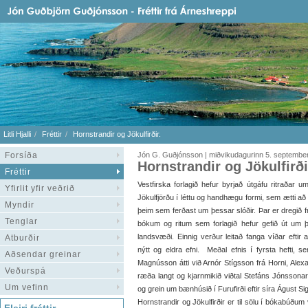
Litli Hjalli
Fréttir
Hornstrandir og Jökulfirðir.
Forsíða
Jón G. Guðjónsson | miðvikudagurinn 5. septembe
Hornstrandir og Jökulfirði
Fréttir
Vestfirska forlagið hefur byrjað útgáfu ritraðar u
Yfirlit yfir veðrið
Jökulfjörðu í léttu og handhægu formi, sem ætti að
Myndir
þeim sem ferðast um þessar slóðir. Þar er dregið f
Tenglar
bókum og ritum sem forlagið hefur gefið út um þ
landsvæði. Einnig verður leitað fanga víðar eftir
Atburðir
nýtt og eldra efni. Meðal efnis í fyrsta hefti, 
Aðsendar greinar
Magnússon átti við Arnór Stígsson frá Horni, Alex
Veðurspá
ræða langt og kjarnmikið viðtal Stefáns Jónssona
Um vefinn
og grein um bænhúsið í Furufirði eftir síra Águst S
Hornstrandir og Jökulfirðir er til sölu í bókabúðum v