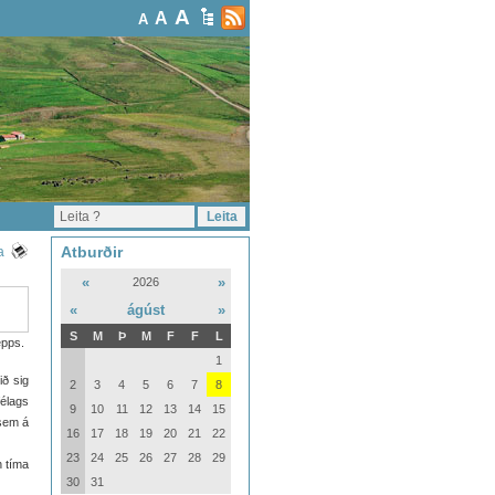
A
A
A
Atburðir
a
«
»
2026
«
ágúst
»
S
M
Þ
M
F
F
L
epps.
1
ið sig
2
3
4
5
6
7
8
félags
9
10
11
12
13
14
15
sem á
16
17
18
19
20
21
22
23
24
25
26
27
28
29
n tíma
30
31