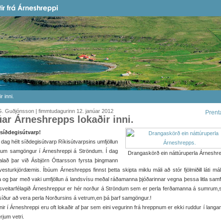
 inni.
. Guðjónsson | fimmtudagurinn 12. janúar 2012
Prent
úar Árneshrepps lokaðir inni.
síðdegisútvarp!
 dag hélt síðdegisútvarp Ríkisútvarpsins umfjöllun
i um samgöngur í Árneshreppi á Ströndum. Í dag
Drangaskörð ein náttúruperla Árneshr
alað þar við Ásbjörn Óttarsson fyrsta þingmann
esturkjördæmis. Íbúum Árneshrepps finnst þetta skipta miklu máli að stór fjölmiðill láti mál
 og þar með vaki umfjöllun á landsvísu meðal ráðamanna þjóðarinnar vegna þessa litla sam
sveitarfélagið Árneshreppur er hér norður á Ströndum sem er perla ferðamanna á sumrum,
síður að vera perla Norðursins á vetrum,en þá þarf samgöngur.!
nir í Árneshreppi eru oft lokaðir af þar sem eini vegurinn frá hreppnum er ekki ruddur í langa
rjum vetri.