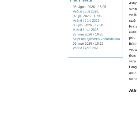
Fleiri fréttir
Ásbj
03. ágúst 2026 - 15:05
sveit
Veðrið í Júlí 2026.
verð
02. júlí 2026 - 11:05
Veðrið í Júní 2026.
stuðn
03. júní 2026 - 12:20
Frá s
Veðrið í maí 2026.
ruddu
27. maí 2026 - 10:20
það.
Skipt um sjálfvirku veðurstöðina.
03. maí 2026 - 16:16
Íbúar
Veðrið í Apríl 2026.
vetra
íbúan
segir
í dag
auka 
sem 
Ath