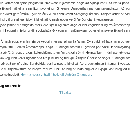
örn Óttarsson fyrsti þingmaður Norðvesturkjördæmis segir að Alþingi verði að ræða þetta
arfélagið hið eina sem lítur svonefndri G -reglu Vegagerðarinnar um snjómokstur. Að ób
ur ekkert gert í málinu fyrr en árið 2020 samkvæmt Samgönguáætlun. Ásbjörn ætlar að vin
ingi við breytingar á því á þingi, að Árneshreppur verði færður ofar á vegaáætlun.
jötta janúar til tuttugasta mars eða sjötíu og fimm daga er eini vegurinn til og frá Árneshrepp
r. Hreppurinn fellur undir svokallaða G -reglu um snjómokstur og er eina sveitarfélagið sem
 Árneshrepps eru fimmtíu og vegurinn er gamall og illa farinn. Dýrt þykir að laga hann og vei
rþjónustu. Oddviti Árneshrepps, sagði í Síðdegisútvarpinu í gær að það væri lífsnauðsynlegt
a að fá úr þessu bætt, læknisþjónusta og fleira væri sótt til Hólmavíkur. Í nýrri samgöngu
 að vegurinn verði lagaður árið tvö þúsund og tuttugu. Ásbjörn Óttarsson sagði í Síðdegisútv
 að það sé of seint. Samþykkja þurfi á næsta þingi að færa sveitarfélagið framar í vegaá
fé til snjómoksturs og breyta reglum. Ekki sé nóg að hafa flugvöll á Gjögri. Það bregðist lí
samgönguleið.
Hér má heyra viðtalið í heild við Ásbjörn Óttarsson.
ugasemdir
Til baka