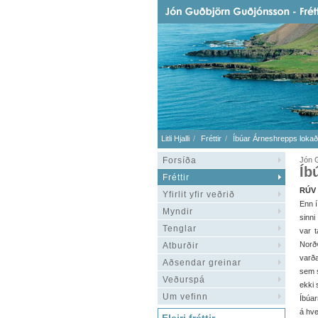
Litli Hjalli
Fréttir
Íbúar Árneshrepps lokaðir
Forsíða
Jón G
Íb
Fréttir
RÚV 
Yfirlit yfir veðrið
Enn í
Myndir
sinn
Tenglar
var t
Norðv
Atburðir
varða
Aðsendar greinar
sem 
Veðurspá
ekki 
Um vefinn
Íbúar
á hve