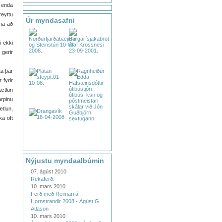
 enda
reyttu
Úr myndasafni
na að
i ekki
 gerir
ta þar
 fyrir
áætlun
arpinu
ætlun,
ka oft
Nýjustu myndaalbúmin
07. ágúst 2010
Rekaferð.
10. mars 2010
Ferð með Reimari á
Hornstrandir 2008 - Ágúst G.
Atlason
10. mars 2010