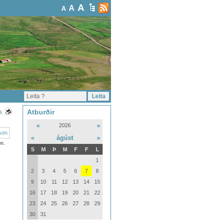
A
A
A
Atburðir
a
«
»
2026
«
ágúst
»
n.
S
M
Þ
M
F
F
L
1
2
3
4
5
6
7
8
9
10
11
12
13
14
15
16
17
18
19
20
21
22
23
24
25
26
27
28
29
30
31