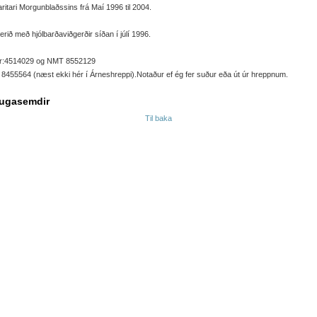
aritari Morgunblaðssins frá Maí 1996 til 2004.
erið með hjólbarðaviðgerðir síðan í júlí 1996.
r:4514029 og NMT 8552129
455564 (næst ekki hér í Árneshreppi).Notaður ef ég fer suður eða út úr hreppnum.
ugasemdir
Til baka