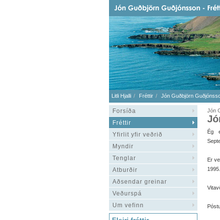
Litli Hjalli
Fréttir
Jón Guðbjörn Guðjónss
Forsíða
Jón 
Jó
Fréttir
Ég e
Yfirlit yfir veðrið
Sept
Myndir
Tenglar
Er ve
1995
Atburðir
Aðsendar greinar
Vitav
Veðurspá
Um vefinn
Póstu