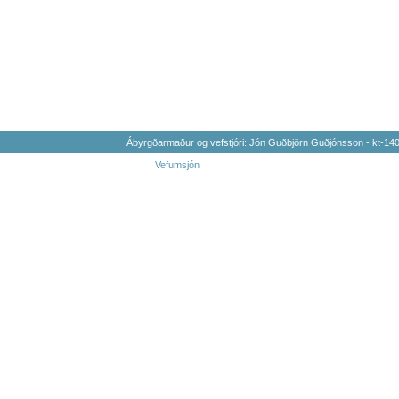
Ábyrgðarmaður og vefstjóri: Jón Guðbjörn Guðjónsson - kt-1
Vefumsjón