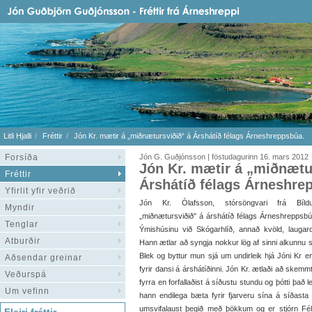
Litli Hjalli
Fréttir
Jón Kr. mætir á „miðnætursviðið“ á Árshátíð félags Árneshreppsbúa.
Forsíða
Jón G. Guðjónsson | föstudagurinn 16. mars 2012
Jón Kr. mætir á „miðnætu
Fréttir
Árshátíð félags Árneshre
Yfirlit yfir veðrið
Jón Kr. Ólafsson, stórsöngvari frá Bíl
Myndir
„miðnætursviðið" á árshátíð félags Árneshreppsbú
Tenglar
Ýmishúsinu við Skógarhlíð, annað kvöld, laugar
Atburðir
Hann ætlar að syngja nokkur lög af sinni alkunnu sn
Blek og byttur mun sjá um undirleik hjá Jóni Kr en
Aðsendar greinar
fyrir dansi á árshátíðinni. Jón Kr. ætlaði að skemmt
Veðurspá
fyrra en forfallaðist á síðustu stundu og þótti það lei
Um vefinn
hann endilega bæta fyrir fjarveru sína á síðast
umsvifalaust þegið með þökkum og er stjórn Fél