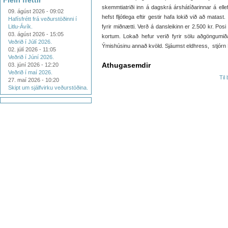
Fleiri fréttir
skemmtiatriði inn á dagskrá árshátíðarinnar á ellef
09. ágúst 2026 - 09:02
hefst fljótlega eftir gestir hafa lokið við að mata
Hafísfrétt frá veðurstöðinni í
Litlu-Ávík.
fyrir miðnætti. Verð á dansleikinn er 2.500 kr. Po
03. ágúst 2026 - 15:05
kortum. Lokað hefur verið fyrir sölu aðgöngumið
Veðrið í Júlí 2026.
Ýmishúsinu annað kvöld. Sjáumst eldhress, stjór
02. júlí 2026 - 11:05
Veðrið í Júní 2026.
Athugasemdir
03. júní 2026 - 12:20
Veðrið í maí 2026.
Til
27. maí 2026 - 10:20
Skipt um sjálfvirku veðurstöðina.