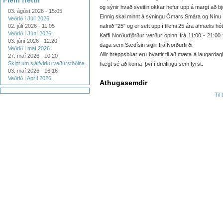
Fleiri fréttir
og sýnir hvað sveitin okkar hefur upp á margt að bj
03. ágúst 2026 - 15:05
Einnig skal minnt á sýningu Ómars Smára og Nínu í 
Veðrið í Júlí 2026.
02. júlí 2026 - 11:05
nafnið "25" og er sett upp í tilefni 25 ára afmælis hót
Veðrið í Júní 2026.
Kaffi Norðurfjörður verður opinn frá 11:00 - 21:00 f
03. júní 2026 - 12:20
daga sem Sædísin siglir frá Norðurfirði.
Veðrið í maí 2026.
Allir hreppsbúar eru hvattir til að mæta á laugard
27. maí 2026 - 10:20
Skipt um sjálfvirku veðurstöðina.
hægt sé að koma því í dreifingu sem fyrst.
03. maí 2026 - 16:16
Veðrið í Apríl 2026.
Athugasemdir
Til