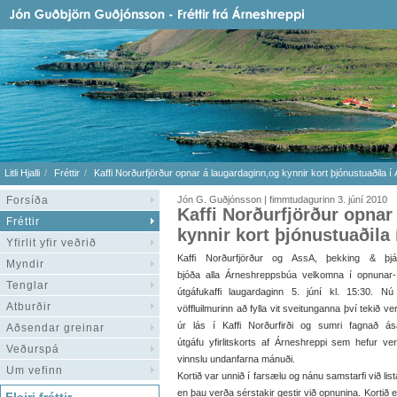
Litli Hjalli
Fréttir
Kaffi Norðurfjörður opnar á laugardaginn,og kynnir kort þjónustuaðila í
Forsíða
Jón G. Guðjónsson | fimmtudagurinn 3. júní 2010
Kaffi Norðurfjörður opnar
Fréttir
kynnir kort þjónustuaðila 
Yfirlit yfir veðrið
Kaffi Norðurfjörður og AssA, þekking & þjál
Myndir
bjóða alla Árneshreppsbúa velkomna í opnunar
Tenglar
útgáfukaffi laugardaginn 5. júní kl. 15:30. Nú
Atburðir
vöffluilmurinn að fylla vit sveitunganna því tekið ve
úr lás í Kaffi Norðurfirði og sumri fagnað á
Aðsendar greinar
útgáfu yfirlitskorts af Árneshreppi sem hefur ver
Veðurspá
vinnslu undanfarna mánuði.
Um vefinn
Kortið var unnið í farsælu og nánu samstarfi við 
en þau verða sérstakir gestir við opnunina. Kortið e