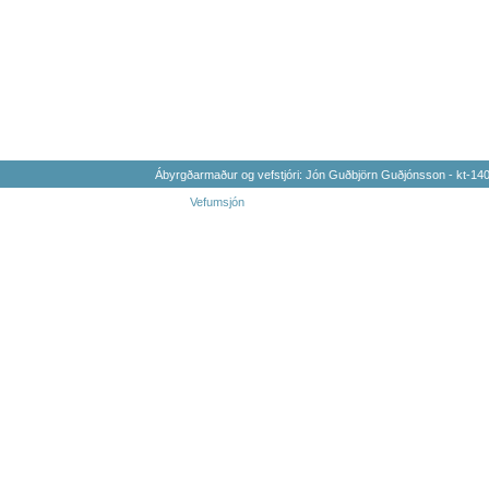
Ábyrgðarmaður og vefstjóri: Jón Guðbjörn Guðjónsson - kt-1
Vefumsjón