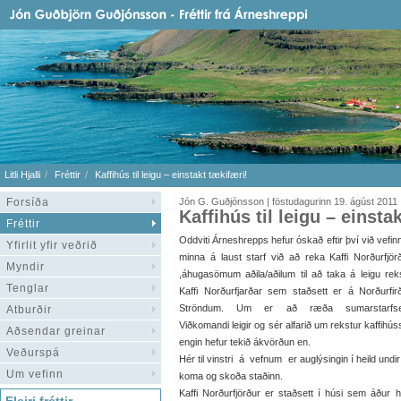
Litli Hjalli
Fréttir
Kaffihús til leigu – einstakt tækifæri!
Forsíða
Jón G. Guðjónsson | föstudagurinn 19. ágúst 2011
Kaffihús til leigu – einsta
Fréttir
Oddviti Árneshrepps hefur óskað eftir því við vefin
Yfirlit yfir veðrið
minna á laust starf við að reka Kaffi Norðurfjör
Myndir
,áhugasömum aðila/aðilum til að taka á leigu rek
Tenglar
Kaffi Norðurfjarðar sem staðsett er á Norðurfir
Ströndum. Um er að ræða sumarstarfse
Atburðir
Viðkomandi leigir og sér alfarið um rekstur kaffihú
Aðsendar greinar
engin hefur tekið ákvörðun en.
Veðurspá
Hér til vinstri á vefnum er auglýsingin í heild undir 
Um vefinn
koma og skoða staðinn.
Kaffi Norðurfjörður er staðsett í húsi sem áður hý