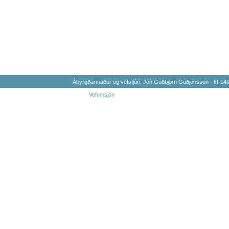
Ábyrgðarmaður og vefstjóri: Jón Guðbjörn Guðjónsson - kt-1
Vefumsjón