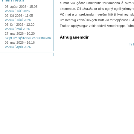
Fleiri fréttir
sumur við góðar undirtektir ferðamanna á svæðin
03. ágúst 2026 - 15:05
skemmtun. Öll aðstaða er eins og ný og til fyrirmyn
Veðrið í Júlí 2026.
Við mat á umsækjendum verður litið til fyrri reyns
02. júlí 2026 - 11:05
Veðrið í Júní 2026.
um hvernig kaffihúsið geti stutt við ferðaþjónustu í 
03. júní 2026 - 12:20
Frekari upplýsingar veitir oddviti Árneshrepps í 
Veðrið í maí 2026.
27. maí 2026 - 10:20
Athugasemdir
Skipt um sjálfvirku veðurstöðina.
03. maí 2026 - 16:16
Til
Veðrið í Apríl 2026.