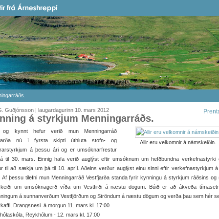
ingarráðs.
. Guðjónsson | laugardagurinn 10. mars 2012
Prent
nning á styrkjum Menningarráðs.
 og kynnt hefur verið mun Menningarráð
fjarða nú í fyrsta skipti úthluta stofn- og
Allir eru velkomnir á námskeiðin.
trarstyrkjum á þessu ári og er umsóknarfrestur
á til 30. mars. Einnig hafa verið auglýst eftir umsóknum um hefðbundna verkefnastyrki 
ur til að sækja um þá til 10. apríl. Aðeins verður auglýst einu sinni eftir verkefnastyrkjum á
 Af þessu tilefni mun Menningarráð Vestfjarða standa fyrir kynningu á styrkjum ráðsins og 
keiði um umsóknagerð víða um Vestfirði á næstu dögum. Búið er að ákveða tímasetn
nningum á sunnanverðum Vestfjörðum og Ströndum á næstu dögum og verða þau sem hér se
kaffi, Drangsnesi á morgun 11. mars kl. 17:00
ólaskóla, Reykhólum - 12. mars kl. 17:00