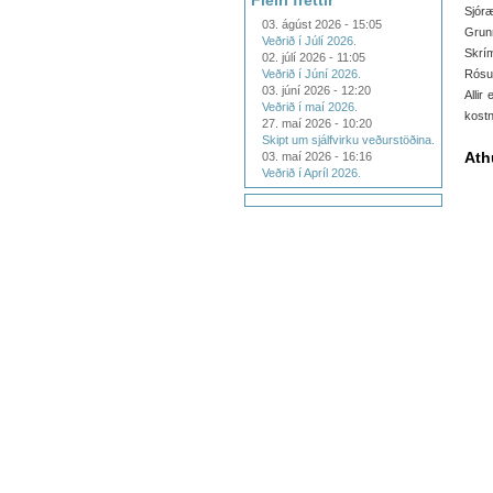
Fleiri fréttir
Sjóræ
03. ágúst 2026 - 15:05
Grunn
Veðrið í Júlí 2026.
Skrím
02. júlí 2026 - 11:05
Veðrið í Júní 2026.
Rósub
03. júní 2026 - 12:20
Allir
Veðrið í maí 2026.
kostn
27. maí 2026 - 10:20
Skipt um sjálfvirku veðurstöðina.
Ath
03. maí 2026 - 16:16
Veðrið í Apríl 2026.