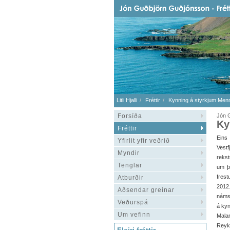
Litli Hjalli
Fréttir
Kynning á styrkjum Menn
Forsíða
Jón G
Ky
Fréttir
Eins
Yfirlit yfir veðrið
Vest
Myndir
reks
Tenglar
um þ
frest
Atburðir
2012.
Aðsendar greinar
náms
Veðurspá
á ky
Um vefinn
Malar
Reykh