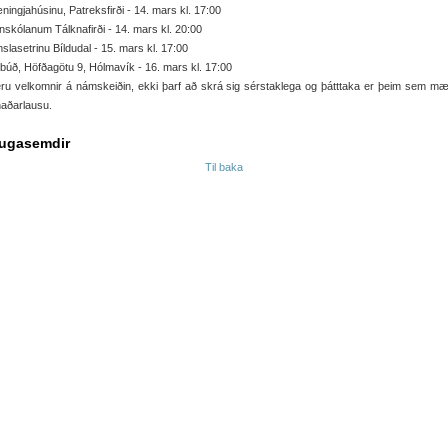
ningjahúsinu, Patreksfirði - 14. mars kl. 17:00
skólanum Tálknafirði - 14. mars kl. 20:00
slasetrinu Bíldudal - 15. mars kl. 17:00
úð, Höfðagötu 9, Hólmavík - 16. mars kl. 17:00
 eru velkomnir á námskeiðin, ekki þarf að skrá sig sérstaklega og þátttaka er þeim sem m
aðarlausu.
ugasemdir
Til baka