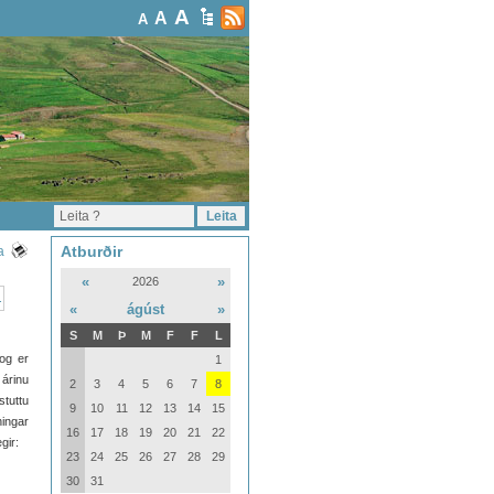
A
A
A
Atburðir
a
«
»
2026
«
ágúst
»
S
M
Þ
M
F
F
L
og er
1
 árinu
2
3
4
5
6
7
8
stuttu
9
10
11
12
13
14
15
ingar
16
17
18
19
20
21
22
gir:
23
24
25
26
27
28
29
30
31