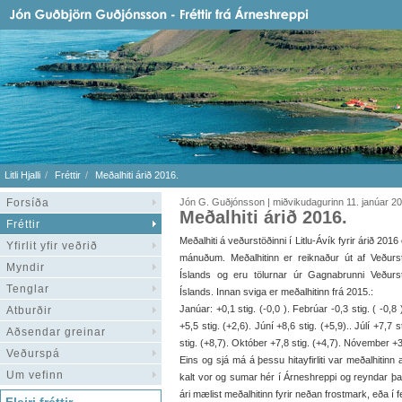
Litli Hjalli
Fréttir
Meðalhiti árið 2016.
Forsíða
Jón G. Guðjónsson | miðvikudagurinn 11. janúar 2
Meðalhiti árið 2016.
Fréttir
Meðalhiti á veðurstöðinni í Litlu-Ávík fyrir árið 2016 e
Yfirlit yfir veðrið
mánuðum. Meðalhitinn er reiknaður út af Veðurs
Myndir
Íslands og eru tölurnar úr Gagnabrunni Veðurs
Tenglar
Íslands. Innan sviga er meðalhitinn frá 2015.:
Janúar: +0,1 stig. (-0,0 ). Febrúar -0,3 stig. ( -0,8 
Atburðir
+5,5 stig. (+2,6). Júní +8,6 stig. (+5,9).. Júlí +7,7 
Aðsendar greinar
stig. (+8,7). Október +7,8 stig. (+4,7). Nóvember +3
Veðurspá
Eins og sjá má á þessu hitayfirliti var meðalhitin
Um vefinn
kalt vor og sumar hér í Árneshreppi og reyndar það ár 
ári mælist meðalhitinn fyrir neðan frostmark, eða í f