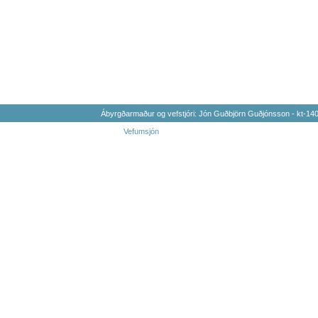
Ábyrgðarmaður og vefstjóri: Jón Guðbjörn Guðjónsson - kt-1
Vefumsjón