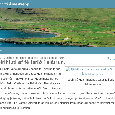
run.
G. Guðjónsson | fimmtudagurinn 25. september 2014
Prent
rihluti af fé farið í slátrun.
r hafa verið og eru að senda fé í slátrun,fé fer í
run bæði á Blönduós og eða á Hvammstanga. Það
 sláturhúsi SKVH ehf á Hvammstanga og í
Fjárbíll frá Hvammstanga tekur fé í Litl
rhúsi SAH afurða ehf á Blönduósi. Bændur settu
16 september.
 af lömbum í slátrun í vikunni eftir fyrstu réttir um
an mánuðinn og núna í vikunni eftir seinni réttir sem voru í Kjós. Þá voru lömb ómsko
dag og þriðjudag,síðan hafa bílar bæði frá Hvammstanga og Blönduósi verið að sækja slát
þessa viku. En vantar talsvert fé af fjalli og eru eftirleitir framundan og þegar fé heimtist fer
n og fullorðið fé í restina.