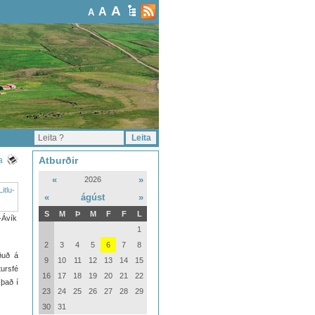
A
A
A
Atburðir
a
«
»
2026
«
ágúst
»
S
M
Þ
M
F
F
L
u-Ávík
1
2
3
4
5
6
7
8
ðuð á
9
10
11
12
13
14
15
ursfé
16
17
18
19
20
21
22
 það í
23
24
25
26
27
28
29
30
31