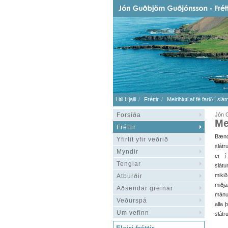
Litli Hjalli
Fréttir
Meirihluti af fé farið í slát
Forsíða
Jón 
Mei
Fréttir
Bændu
Yfirlit yfir veðrið
slát
Myndir
er í
Tenglar
slátu
mikið
Atburðir
miðj
Aðsendar greinar
mánu
Veðurspá
alla 
Um vefinn
slátru