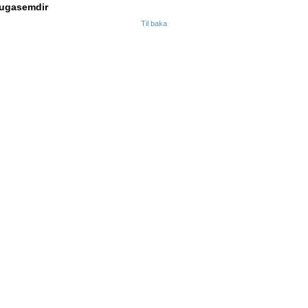
ugasemdir
Til baka