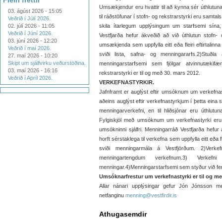
Fleiri fréttir
Umsækjendur eru hvattir til að kynna sér úthlutun
03. ágúst 2026 - 15:05
til ráðstöfunar í stofn- og rekstrarstyrki eru samta
Veðrið í Júlí 2026.
02. júlí 2026 - 11:05
skila ítarlegum upplýsingum um starfsemi sína,
Veðrið í Júní 2026.
Vestfjarða hefur ákveðið að við úthlutun stofn- o
03. júní 2026 - 12:20
umsækjenda sem uppfylla eitt eða fleiri eftirtalinn
Veðrið í maí 2026.
sviði lista, safna- og menningararfs.2)Stuðla
27. maí 2026 - 10:20
Skipt um sjálfvirku veðurstöðina.
menningarstarfsemi sem fjölgar atvinnutæki
03. maí 2026 - 16:16
rekstrarstyrki er til og með 30. mars 2012.
Veðrið í Apríl 2026.
VERKEFNASTYRKIR.
Jafnframt er auglýst eftir umsóknum um verkefnast
aðeins auglýst eftir verkefnastyrkjum í þetta eina
menningarverkefni, en til hliðsjónar eru úthlutu
Fylgiskjöl með umsóknum um verkefnastyrki eru 
umsókninni sjálfri. Menningarráð Vestfjarða hefur
horft sérstaklega til verkefna sem uppfylla eitt eða fl
sviði menningarmála á Vestfjörðum. 2)Verke
menningartengdum verkefnum.3) Verkef
menningar.4)Menningarstarfsemi sem styður við fe
Umsóknarfrestur um verkefnastyrki er til og með
Allar nánari upplýsingar gefur Jón Jónsson men
netfanginu
menning@vestfirdir.is
Athugasemdir