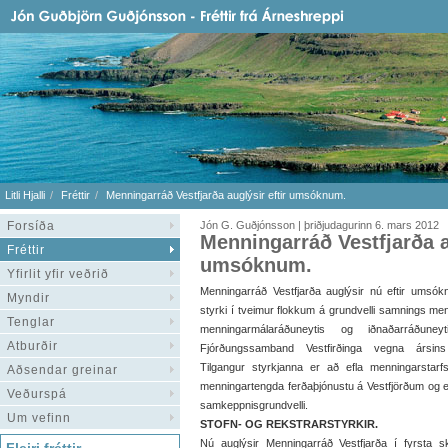
Litli Hjalli
Fréttir
Menningarráð Vestfjarða auglýsir eftir umsóknum.
Forsíða
Jón G. Guðjónsson | þriðjudagurinn 6. mars 2012
Menningarráð Vestfjarða au
Fréttir
umsóknum.
Yfirlit yfir veðrið
Menningarráð Vestfjarða auglýsir nú eftir umsó
Myndir
styrki í tveimur flokkum á grundvelli samnings me
Tenglar
menningarmálaráðuneytis og iðnaðarráðuney
Atburðir
Fjórðungssamband Vestfirðinga vegna ársin
Tilgangur styrkjanna er að efla menningarstarf
Aðsendar greinar
menningartengda ferðaþjónustu á Vestfjörðum og e
Veðurspá
samkeppnisgrundvelli.
Um vefinn
STOFN- OG REKSTRARSTYRKIR.
Nú auglýsir Menningarráð Vestfjarða í fyrsta sk