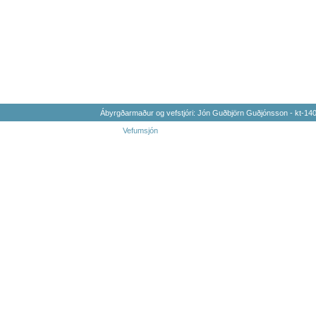
Ábyrgðarmaður og vefstjóri: Jón Guðbjörn Guðjónsson - kt-1
Vefumsjón