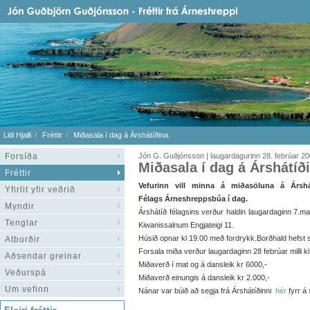
Litli Hjalli
Fréttir
Miðasala í dag á Árshátíðina.
Forsíða
Jón G. Guðjónsson | laugardagurinn 28. febrúar 2
Miðasala í dag á Árshátíð
Fréttir
Vefurinn vill minna á miðasöluna á Árshá
Yfirlit yfir veðrið
Félags Árneshreppsbúa í dag.
Myndir
Árshátíð félagsins verður haldin laugardaginn 7.ma
Tenglar
Kiwanissalnum Engjateigi 11.
Húsið opnar kl 19.00 með fordrykk.Borðhald hefst s
Atburðir
Forsala miða verður laugardaginn 28 febrúar milli k
Aðsendar greinar
Miðaverð í mat og á dansleik kr 6000,-
Veðurspá
Miðaverð einungis á dansleik kr 2.000,-
Um vefinn
Nánar var búið að segja frá Árshátíðinni
hér
fyrr á 