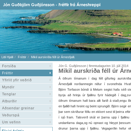
Litli Hjalli
Fréttir
Mikil aurskriða féll úr Árnesfjalli.
Forsíða
Jón G. Guðjónsson | fimmtudagurinn 10. júlí 2014
Mikil aurskriða féll úr Árne
Fréttir
Á öðrum tímanum í dag féll gífurleg aurskrið
Yfirlit yfir veðrið
Árnesfjalli norðanmegin niður í svonefnda Hval
Myndir
Björn Torfason bóndi á Melum segist hafa séð st
Tenglar
byrja að hrinja úr fjallinu fyrir hádegið í dag,s
öðrum tímanum hafi bara allt farið á stað,engu lí
Atburðir
en fjallið hafi hreint og beint sprungið. Björn segir
Aðsendar greinar
þar sem skriðurar féllu en ekkert sest til þeirra eft
Veðurspá
í sjó fram. Talsverð skál er þarna upp í fjallinu 
Um vefinn
undanfarna daga,og nú opnast og hleypt þessum s
drunur þarna upp í fjallinu. Vegagerðin hefur 