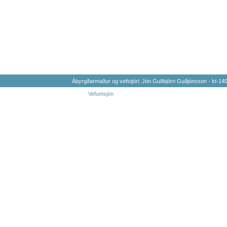
Ábyrgðarmaður og vefstjóri: Jón Guðbjörn Guðjónsson - kt-1
Vefumsjón