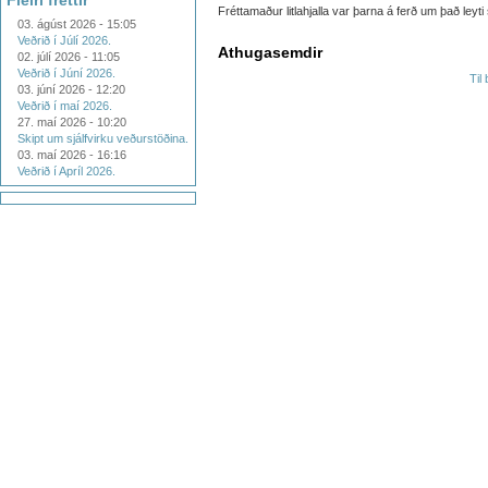
Fleiri fréttir
Fréttamaður litlahjalla var þarna á ferð um það leyti
03. ágúst 2026 - 15:05
Veðrið í Júlí 2026.
Athugasemdir
02. júlí 2026 - 11:05
Veðrið í Júní 2026.
Til
03. júní 2026 - 12:20
Veðrið í maí 2026.
27. maí 2026 - 10:20
Skipt um sjálfvirku veðurstöðina.
03. maí 2026 - 16:16
Veðrið í Apríl 2026.