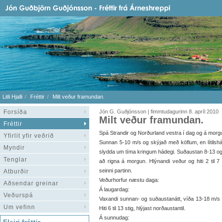
Litli Hjalli
Fréttir
Milt veður framundan.
Forsíða
Jón G. Guðjónsson | fimmtudagurinn 8. apríl 2010
Milt veður framundan.
Fréttir
Spá Strandir og Norðurland vestra í dag og á morg
Yfirlit yfir veðrið
Sunnan 5-10 m/s og skýjað með köflum, en lítilshá
Myndir
slydda um tíma kringum hádegi. Suðaustan 8-13 og
Tenglar
að rigna á morgun. Hlýnandi veður og hiti 2 til 7 
seinni partinn.
Atburðir
Veðurhorfur næstu daga:
Aðsendar greinar
Á laugardag:
Veðurspá
Vaxandi sunnan- og suðaustanátt, víða 13-18 m/s s
Um vefinn
Hiti 6 til 13 stig, hlýjast norðaustantil.
Á sunnudag: