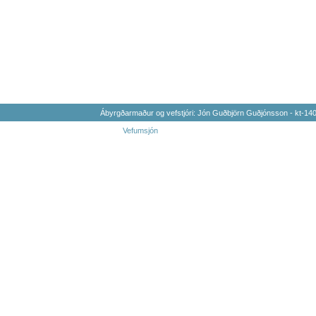
Ábyrgðarmaður og vefstjóri: Jón Guðbjörn Guðjónsson - kt-1
Vefumsjón