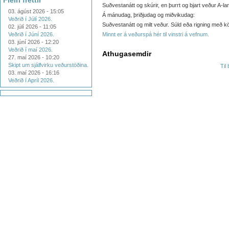
Fleiri fréttir
Suðvestanátt og skúrir, en þurrt og bjart veður A-lands
03. ágúst 2026 - 15:05
Á mánudag, þriðjudag og miðvikudag:
Veðrið í Júlí 2026.
Suðvestanátt og milt veður. Súld eða rigning með köf
02. júlí 2026 - 11:05
Veðrið í Júní 2026.
Minnt er á veðurspá hér til vinstri á vefnum.
03. júní 2026 - 12:20
Veðrið í maí 2026.
Athugasemdir
27. maí 2026 - 10:20
Skipt um sjálfvirku veðurstöðina.
Til
03. maí 2026 - 16:16
Veðrið í Apríl 2026.