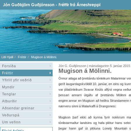
Litli Hjalli
Fréttir
Mugison á Mölinni.
Forsíða
Jón G. Guðjónsson | mánudagurinn 5. janúar 2015
Mugison á Mölinni.
Fréttir
Önnur atlaga að þrettándu tónleikum Malarinnar ve
Yfirlit yfir veðrið
gerð laugardagskvöldið 10. janúar, en eins og kun
Myndir
var jólatónleikum Svavar Knúts aflýst vegna veður
Tenglar
þessari annarri útgáfu af þrettándu Mölinni æ
enginn annar en Mugison að heiðra Strandamenn
Atburðir
nærveru sinni á Malarkaffi á Drangsnesi.
Aðsendar greinar
Veðurspá
Mugison þarf ekki að kynna fyrir nokkrum man
Um vefinn
tónlistarmaður landsins og hafa plötur hans selst
þegar hann gaf út plötuna Lonely Mountain 