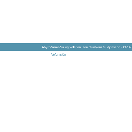
Ábyrgðarmaður og vefstjóri: Jón Guðbjörn Guðjónsson - kt-1
Vefumsjón