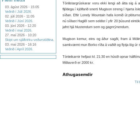
Fleiri fréttir
Tónlistargrúskarar voru ekki lengi að átta sig á a
03. ágúst 2026 - 15:05
fljótlega í kjölfarið snerti Mugison streng í hjarta í
Veðrið í Júlí 2026.
síðan. Eftir Lonely Mountain hafa komið út plötu
02. júlí 2026 - 11:05
Veðrið í Júní 2026.
nú síðast Haglél sem seldist í yfir 20 þúsund eintöku
03. júní 2026 - 12:20
jafnt hjá hlustendum sem og gagnrýnendum.
Veðrið í maí 2026.
27. maí 2026 - 10:20
Mugison kemur, eins og áður sagði, fram á Mölinn
Skipt um sjálfvirku veðurstöðina.
03. maí 2026 - 16:16
samkvæmt mun Borko ríða á vaðið og flytja lög úr si
Veðrið í Apríl 2026.
Tónleikarnir hefjast kl. 21:30 en húsið opnar hálftím
Miðaverð er 2000 kr.
Athugasemdir
Til