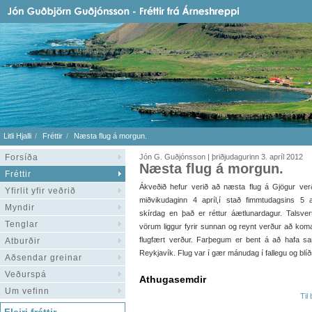
Litli Hjalli
Fréttir
Næsta flug á morgun.
Forsíða
Jón G. Guðjónsson | þriðjudagurinn 3. apríl 2012
Næsta flug á morgun.
Fréttir
Ákveðið hefur verið að næsta flug á Gjögur ver
Yfirlit yfir veðrið
miðvikudaginn 4 apríl,í stað fimmtudagsins 5 a
Myndir
skírdag en það er réttur áætlunardagur. Talsver
Tenglar
vörum liggur fyrir sunnan og reynt verður að koma 
flugfært verður. Farþegum er bent á að hafa sam
Atburðir
Reykjavík. Flug var í gær mánudag í fallegu og blí
Aðsendar greinar
Veðurspá
Athugasemdir
Um vefinn
Til