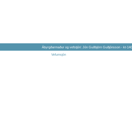
Ábyrgðarmaður og vefstjóri: Jón Guðbjörn Guðjónsson - kt-1
Vefumsjón