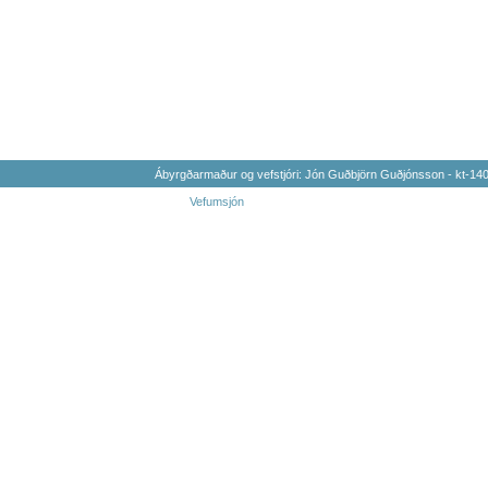
Ábyrgðarmaður og vefstjóri: Jón Guðbjörn Guðjónsson - kt-1
Vefumsjón