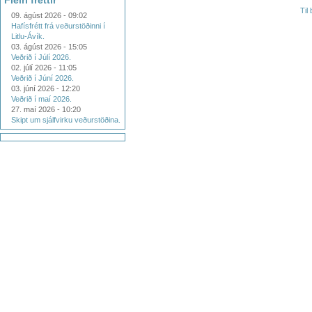
Fleiri fréttir
Til
09. ágúst 2026 - 09:02
Hafísfrétt frá veðurstöðinni í
Litlu-Ávík.
03. ágúst 2026 - 15:05
Veðrið í Júlí 2026.
02. júlí 2026 - 11:05
Veðrið í Júní 2026.
03. júní 2026 - 12:20
Veðrið í maí 2026.
27. maí 2026 - 10:20
Skipt um sjálfvirku veðurstöðina.