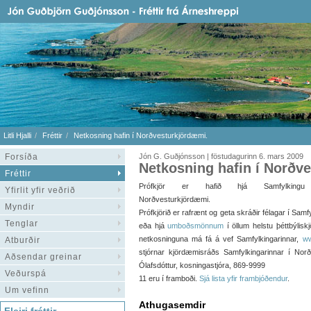
Litli Hjalli
Fréttir
Netkosning hafin í Norðvesturkjördæmi.
Forsíða
Jón G. Guðjónsson | föstudagurinn 6. mars 2009
Netkosning hafin í Norðv
Fréttir
Prófkjör er hafið hjá Samfylking
Yfirlit yfir veðrið
Norðvesturkjördæmi.
Myndir
Prófkjörið er rafrænt og geta skráðir félagar í Samf
Tenglar
eða hjá
umboðsmönnum
í öllum helstu þéttbýlisk
netkosninguna má fá á vef Samfylkingarinnar,
ww
Atburðir
stjórnar kjördæmisráðs Samfylkingarinnar í Nor
Aðsendar greinar
Ólafsdóttur, kosningastjóra, 869-9999
Veðurspá
11 eru í framboði.
Sjá lista yfir frambjóðendur
.
Um vefinn
Athugasemdir