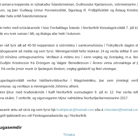
 annarra keppenda er nýbakaður Íslandsmeistari, Guðmundur Kjartansson, stórmeistarinn 
on, og þær Guðlaug Unnur Þorsteinsdóttir, Sigurlaug R. Friðþjófsdóttir og Áslaug Kristinsd
llar hafa orðið Íslandsmeistarar.
in hefst með tvískákarmóti í húsi Ferðafélags Íslands í Norðurfirði föstudagskvöldið 7. júlí kl.
ák eru tveir saman í liði, og iðulega afar heitt í kolunum.
er ráð fyrir allt að 40-50 keppendum á stórmótinu í samkomuhúsinu í Trékyllisvík daginn ef
áhugasamir að melda sig sem fyrst. Minningarmótið hefst klukkan 14 og verða tefldar 8 umf
10 mínútna umhugsunartíma. Verðlaun á mótinu eru í senn vegleg og óvenjuleg, m.a. list
Guðjón Kristinsson frá Dröngum og Valgeir Benediktsson í Árnesi vinna sérstaklega af 
ni. Þá verða ýmsir munir úr fjarlægum löndum, vegleg gjafabréf og fleiri vinningar.
ugardagskvöldið verður hátíðarkvöldverður í félagsheimilinu, þar sem ýmislegt verðu
tunar, og verðlaun á minningarmóti Jóhönnu afhent.
inni lýkur með hraðskákmóti í Kaffi Norðurfirði sunnudaginn 9. júlí kl. 12. Þar verða tef
na skákir, 7 umferðir, og sigurvegarinn hlýtur nafnbótina Norðurfjarðarmeistarinn 2017.
samir ættu að skrá sig sem fyrst hjá
hrafnjokuls@hotmail.com
eða á
chesslion@hotmail.co
góð tjaldstæði eru við Finnbogastaðaskóla og í Norðurfirði.
ugasemdir
Til baka