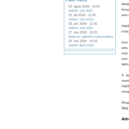
Fleiri fréttir
Meðal
03. ágúst 2026 - 15:05
Árnas
Veðrið í Júlí 2026.
02. júlí 2026 - 11:05
sem a
Veðrið í Júní 2026.
03. júní 2026 - 12:20
Hátíð
Veðrið í maí 2026.
tvísk
27. maí 2026 - 10:20
Skipt um sjálfvirku veðurstöðina.
03. maí 2026 - 16:16
Gert 
Veðrið í Apríl 2026.
ættu 
með 
sem 
tilef
Á la
skemm
Hátíð
mínút
Áhuga
Mjög 
Ath