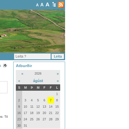
A
A
A
Atburðir
a
«
»
2026
«
ágúst
»
S
M
Þ
M
F
F
L
1
2
3
4
5
6
7
8
9
10
11
12
13
14
15
16
17
18
19
20
21
22
s: Til
23
24
25
26
27
28
29
30
31