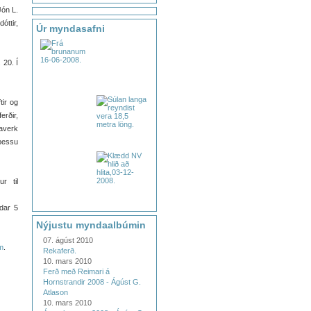
Jón L.
óttir,
Úr myndasafni
 20. Í
tir og
erðir,
averk
þessu
r til
ldar 5
Nýjustu myndaalbúmin
07. ágúst 2010
m
.
Rekaferð.
10. mars 2010
Ferð með Reimari á
Hornstrandir 2008 - Ágúst G.
Atlason
10. mars 2010