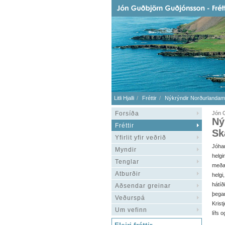
Litli Hjalli
Fréttir
Nýkrýndir Norðurlandame
Forsíða
Jón G
Ný
Fréttir
Sk
Yfirlit yfir veðrið
Jóha
Myndir
helg
Tenglar
meða
Atburðir
helgi
hátíð
Aðsendar greinar
þega
Veðurspá
Krist
Um vefinn
lífs o