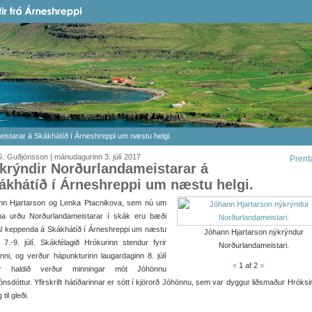
istarar á Skákhátíð í Árneshreppi um næstu helgi.
. Guðjónsson | mánudagurinn 3. júlí 2017
Prent
krýndir Norðurlandameistarar á
ákhátíð í Árneshreppi um næstu helgi.
nn Hjartarson og Lenka Ptacnikova, sem nú um
ina urðu Norðurlandameistarar í skák eru bæði
l keppenda á Skákhátíð í Árneshreppi um næstu
Jóhann Hjartarson nýkrýndur
, 7.-9. júlí. Skákfélagið Hrókurinn stendur fyrir
Norðurlandameistari.
inni, og verður hápunkturinn laugardaginn 8. júlí
«
1
af 2
»
r haldið verður minningar mót Jóhönnu
jónsdóttur. Yfirskrift hátíðarinnar er sótt í kjörorð Jóhönnu, sem var dyggur liðsmaður Hróksin
g til gleði.