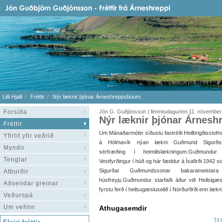
Litli Hjalli
Fréttir
Nýr læknir þjónar Árneshreppsbúum.
Forsíða
Jón G. Guðjónsson | fimmtudagurinn 11. nóvember
Nýr læknir þjónar Árnes
Fréttir
Um Mánaðarmótin síðustu fastréði Heilbrigðisstofn
Yfirlit yfir veðrið
á Hólmavík nýan lækni Guðmund Sigurðs
Myndir
sérfræðing í heimilislækningum.Guðmundur
Tenglar
Vestfyrðingur í húð og hár fæddur á Ísafirði 1942 s
Sigurðar Guðmundssonar bakarameistar
Atburðir
húsfreyju.Guðmundur starfaði áður við Heilsigæ
Aðsendar greinar
fyrstu ferð í heilsugæsluselið í Norðurfirði enn læ
Veðurspá
Um vefinn
Athugasemdir
Til