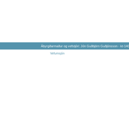
Ábyrgðarmaður og vefstjóri: Jón Guðbjörn Guðjónsson - kt-1
Vefumsjón