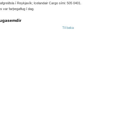
afgreiðsla í Reykjavík; Icelandair Cargo sími: 505 0401.
s var farþegaflug í dag.
ugasemdir
Til baka