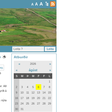
A
A
A
Atburðir
a
«
»
2026
«
ágúst
»
g.
S
M
Þ
M
F
F
L
1
ur. Að
2
3
4
5
6
7
8
yrði á
9
10
11
12
13
14
15
16
17
18
19
20
21
22
g nýta
23
24
25
26
27
28
29
30
31