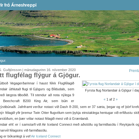
ögur.
G. Guðjónsson | mánudagurinn 16. nóvember 2020
Prent
tt flugfélag flýgur á Gjögur.
 útboð Vegagerðarinnar í haust fékk Flugfélagið
ndair úthlutað flugi til Gjögurs og Bíldudals, sem
Fyrsta flug Norlandair á Gjögur í da
eð lægsta tilboðið. Til stendur að nota nýlega 9
«
1
af 2
»
 Beechcraft B200 King Air, sem búin er
rýstibúnaði. Jafnframt verður notast við Dash 8-200, sem er 37 sæta, þegar og ef þörf kref
býr félagið yfir þremur Twin Otter flugvélum sem þykja einstaklega hentugar við erfiðustu skil
rslóðum, en þær vélar notast félagið mest við á Grænlandi.
ndair ehf. er í samstarfi við Air Iceland Connect með aðstöðu og farmiðasölu í Reykjavík o
arvél félagsins við farmiðasölu.
flug er bókanlegt á vef
Air Iceland Connect