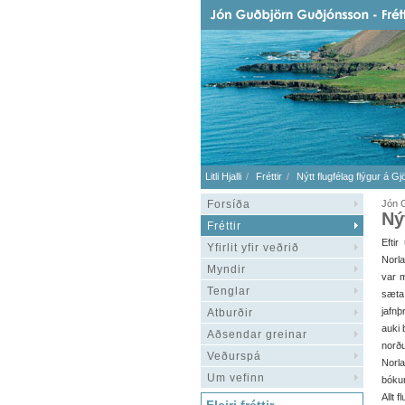
Litli Hjalli
Fréttir
Nýtt flugfélag flýgur á Gj
Forsíða
Jón 
Ný
Fréttir
Eftir
Yfirlit yfir veðrið
Norla
Myndir
var m
Tenglar
sæta
jafnþ
Atburðir
auki 
Aðsendar greinar
norðu
Veðurspá
Norla
Um vefinn
bókun
Allt 