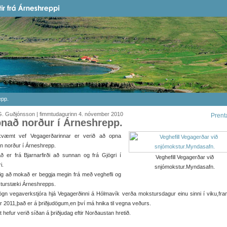
epp.
G. Guðjónsson | fimmtudagurinn 4. nóvember 2010
Prent
nað norður í Árneshrepp.
væmt vef Vegagerðarinnar er verið að opna
n norður í Árneshrepp.
 er frá Bjarnarfirði að sunnan og frá Gjögri í
Veghefill Vegagerðar við
i.
snjómokstur.Myndasafn.
g að mokað er beggja megin frá með veghefli og
turstæki Árneshrepps.
gn vegaverkstjóra hjá Vegagerðinni á Hólmavík verða mokstursdagur einu sinni í viku,fram
r 2011,það er á þriðjudögum,en því má hnika til vegna veðurs.
 hefur verið síðan á þriðjudag eftir Norðaustan hretið.