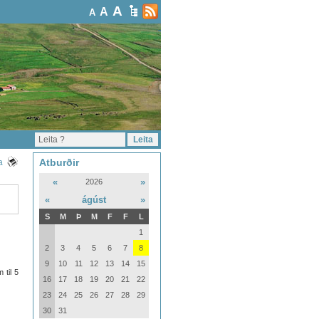
A
A
A
Atburðir
a
«
»
2026
«
ágúst
»
S
M
Þ
M
F
F
L
1
2
3
4
5
6
7
8
9
10
11
12
13
14
15
 til 5
16
17
18
19
20
21
22
23
24
25
26
27
28
29
30
31