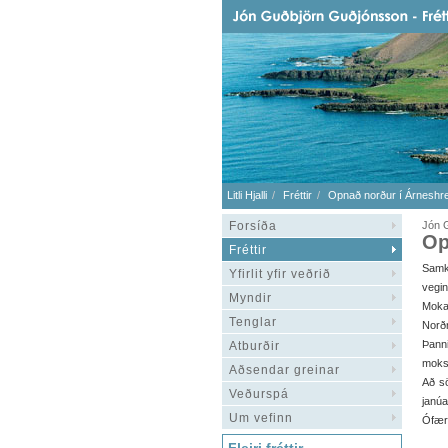
Litli Hjalli
Fréttir
Opnað norður í Árneshr
Forsíða
Jón 
Op
Fréttir
Samk
Yfirlit yfir veðrið
vegin
Myndir
Mokað
Tenglar
Norðr
Þanni
Atburðir
moks
Aðsendar greinar
Að sö
Veðurspá
janúa
Um vefinn
Ófært