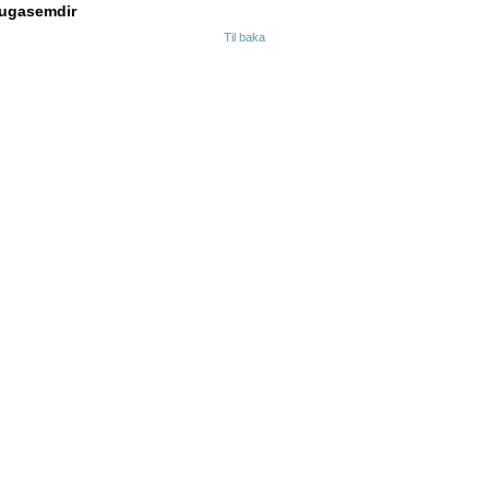
ugasemdir
Til baka