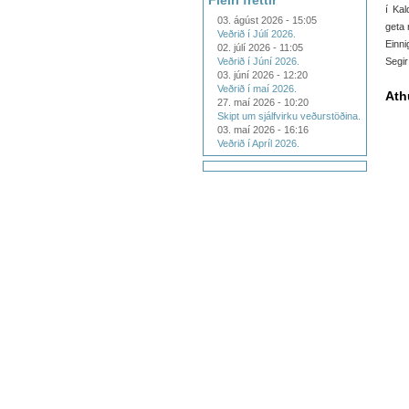
Fleiri fréttir
í Kal
03. ágúst 2026 - 15:05
geta 
Veðrið í Júlí 2026.
Einni
02. júlí 2026 - 11:05
Veðrið í Júní 2026.
Segir
03. júní 2026 - 12:20
Veðrið í maí 2026.
Ath
27. maí 2026 - 10:20
Skipt um sjálfvirku veðurstöðina.
03. maí 2026 - 16:16
Veðrið í Apríl 2026.