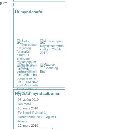
ögurra
Úr myndasafni
Nýjustu myndaalbúmin
07. ágúst 2010
Rekaferð.
10. mars 2010
Ferð með Reimari á
Hornstrandir 2008 - Ágúst G.
Atlason
10. mars 2010