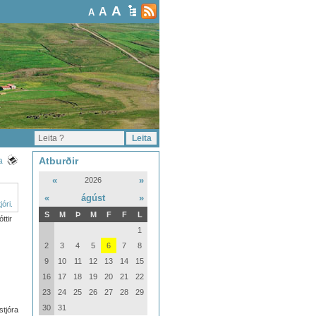
A
A
A
Atburðir
a
«
»
2026
«
ágúst
»
S
M
Þ
M
F
F
L
ttir
1
2
3
4
5
6
7
8
9
10
11
12
13
14
15
16
17
18
19
20
21
22
23
24
25
26
27
28
29
30
31
stjóra