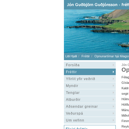
Litli Hjalli
Fréttir
Opnunartímar hjá félagsm
Forsíða
Jón G
Op
Fréttir
Féla
Yfirlit yfir veðrið
Gísl
Myndir
Kald
Tenglar
segir
Hólm
Atburðir
Höfða
Aðsendar greinar
Mánud
Veðurspá
Miðvi
Um vefinn
Fimm
Reykh