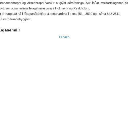
drananeshreppi og Árneshreppi verður auglýst sérstaklega. Allir íbúar sveitarfélaganna fj
nýtt sér opnunartíma félagsmálastjóra á Hólmavík og Reykhólum.
g er hægt að ná í félagsmálastjóra á opnunartíma í síma 451 - 3510 og í síma 842-2511.
 á vef Strandabyggðar.
ugasemdir
Til baka