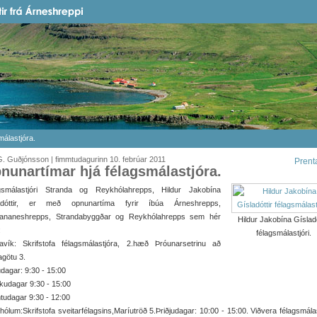
álastjóra.
. Guðjónsson | fimmtudagurinn 10. febrúar 2011
Prent
nunartímar hjá félagsmálastjóra.
gsmálastjóri Stranda og Reykhólahrepps, Hildur Jakobína
adóttir, er með opnunartíma fyrir íbúa Árneshrepps,
rananeshrepps, Strandabyggðar og Reykhólahrepps sem hér
Hildur Jakobína Gísladó
:
félagsmálastjóri.
avík: Skrifstofa félagsmálastjóra, 2.hæð Þróunarsetrinu að
götu 3.
agar: 9:30 - 15:00
kudagar 9:30 - 15:00
tudagar 9:30 - 12:00
ólum:Skrifstofa sveitarfélagsins,Maríutröð 5.Þriðjudagar: 10:00 - 15:00. Viðvera félagsmála