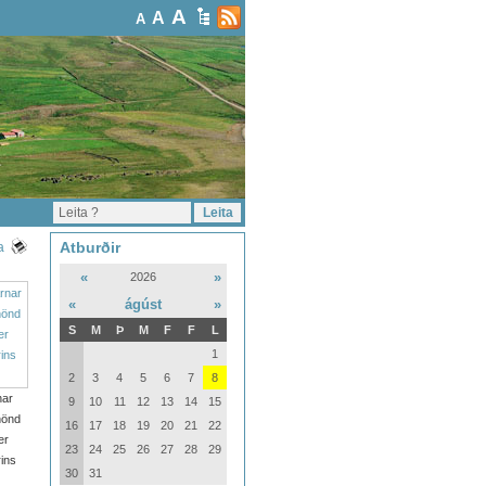
A
A
A
Atburðir
a
«
»
2026
«
ágúst
»
S
M
Þ
M
F
F
L
1
2
3
4
5
6
7
8
nar
9
10
11
12
13
14
15
hönd
16
17
18
19
20
21
22
er
23
24
25
26
27
28
29
rins
30
31