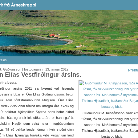
rsins.
. Guðjónsson | föstudagurinn 13. janúar 2012
Prent
n Elías Vestfirðingur ársins.
rins besta.
firðingur ársins 2011 samkvæmt vali lesenda
avefjarins bb.is er Örn Elías Guðmundsson, betur
tur sem tónlistarmaðurinn Mugison. Örn Elías
 verið viðloðandi tónlist um margra ára skeið og
 út nokkrar hljómplötur. Stjarna hans hefur aldrei
Guðmundur M. Kristjánsson, faðir Ar
 eins hátt og undir lok síðasta árs er hann gaf út
Elíasar, tók við viðurkenningunni fyrir 
mdiskinn Haglél sem selst hefur í tugþúsundum
sonar síns. Með honum á myndinni 
ka. Til að þakka landsmönnum fyrir stuðninginn
Thelma Hjaltadóttir, blaðamaður Bæja
Örn Elías fjölmarga tónleika víðs vegar um land
besta og bb.is.