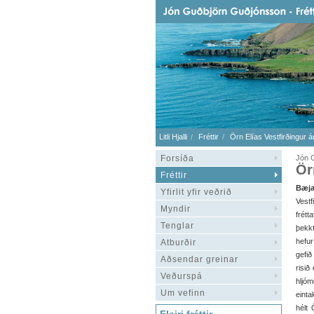
Litli Hjalli
Fréttir
Örn Elías Vestfirðingur á
Forsíða
Jón G
Ör
Fréttir
Bæja
Yfirlit yfir veðrið
Vest
Myndir
frétt
Tenglar
þekk
hefur
Atburðir
gefið
Aðsendar greinar
risið
Veðurspá
hljó
Um vefinn
einta
hélt 