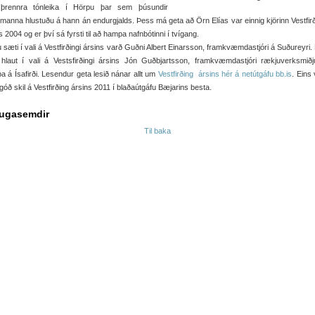
þrennra tónleika í Hörpu þar sem þúsundir
manna hlustuðu á hann án endurgjalds. Þess má geta að Örn Elías var einnig kjörinn Vestfir
s 2004 og er því sá fyrsti til að hampa nafnbótinni í tvígang.
u sæti í vali á Vestfirðingi ársins varð Guðni Albert Einarsson, framkvæmdastjóri á Suðureyri. 
 hlaut í vali á Vestsfirðingi ársins Jón Guðbjartsson, framkvæmdastjóri rækjuverksmiðj
 á Ísafirði. Lesendur geta lesið nánar allt um
Vestfirðing ársins hér á netútgáfu bb.is
. Eins
góð skil á Vestfirðing ársins 2011 í blaðaútgáfu Bæjarins besta.
ugasemdir
Til baka