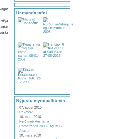
ðingur
Úr myndasafni
Þriðja
unnar
 verða
Nýjustu myndaalbúmin
07. ágúst 2010
Rekaferð.
10. mars 2010
Ferð með Reimari á
Hornstrandir 2008 - Ágúst G.
Atlason
10. mars 2010