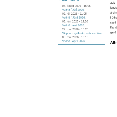
Fleiri fréttir
auk 
03. ágúst 2026 - 15:05
lands
Veðrið í Júlí 2026.
ársin
02. júlí 2026 - 11:05
Veðrið í Júní 2026.
Í öðr
03. júní 2026 - 12:20
sæti
Veðrið í maí 2026.
Kamba
27. maí 2026 - 10:20
gerð 
Skipt um sjálfvirku veðurstöðina.
03. maí 2026 - 16:16
Veðrið í Apríl 2026.
Ath