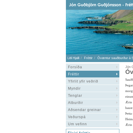
Litli Hjalli
Fréttir
Óvæntur sauðburður á St
Forsíða
Jón 
Óv
Fréttir
Sauðb
Yfirlit yfir veðrið
Þegar
Myndir
morgu
Tenglar
einum
Ærin 
Atburðir
haust
Aðsendar greinar
Þetta
Veðurspá
Heima
Um vefinn
Ærin 