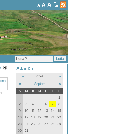
A
A
A
Atburðir
a
«
»
2026
«
ágúst
»
S
M
Þ
M
F
F
L
inn
1
2
3
4
5
6
7
8
9
10
11
12
13
14
15
16
17
18
19
20
21
22
23
24
25
26
27
28
29
30
31