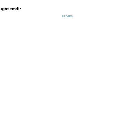
ugasemdir
Til baka