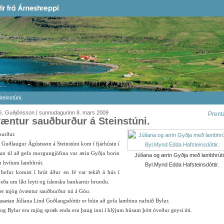
einstúni.
G. Guðjónsson | sunnudagurinn 8. mars 2009
Prent
æntur sauðburður á Steinstúni.
urður.
 Guðlaugur Ágústsson á Steinstúni kom í fjárhúsin í
n til að gefa morgungjöfina var ærin Gyðja borin
Júlíana og ærin Gyðja með lambhrút
 hvítum lambhrút.
Byl.Mynd Edda Hafsteinsdóttir.
hefur komist í hrút áður en fé var tekið á hús í
 eða um líkt leyti og íslensku bankarnir hrundu.
 er mjög óvæntur sauðburður nú á Góu.
sætan Júlíana Lind Guðlaugsdóttir er búin að gefa lambinu nafnið Bylur.
og Bylur eru mjög spræk enda eru þaug inni í hlýjum húsum þótt óveður geysi úti.