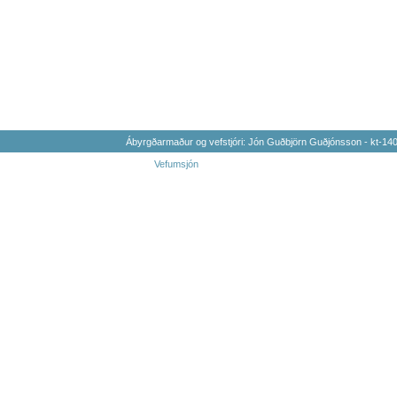
Ábyrgðarmaður og vefstjóri: Jón Guðbjörn Guðjónsson - kt-1
Vefumsjón