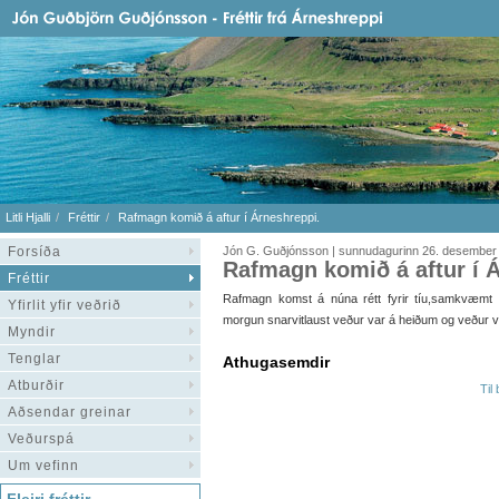
Litli Hjalli
Fréttir
Rafmagn komið á aftur í Árneshreppi.
Forsíða
Jón G. Guðjónsson | sunnudagurinn 26. desember
Rafmagn komið á aftur í 
Fréttir
Rafmagn komst á núna rétt fyrir tíu,samkvæmt útv
Yfirlit yfir veðrið
morgun snarvitlaust veður var á heiðum og veður v
Myndir
Tenglar
Athugasemdir
Atburðir
Til
Aðsendar greinar
Veðurspá
Um vefinn