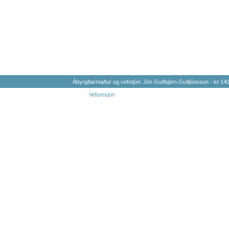
Ábyrgðarmaður og vefstjóri: Jón Guðbjörn Guðjónsson - kt-1
Vefumsjón