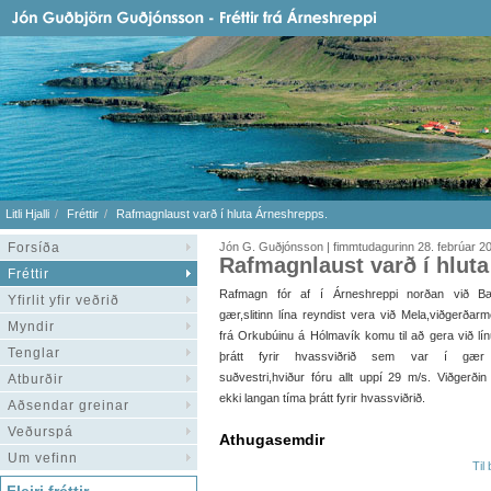
Litli Hjalli
Fréttir
Rafmagnlaust varð í hluta Árneshrepps.
Forsíða
Jón G. Guðjónsson | fimmtudagurinn 28. febrúar 2
Rafmagnlaust varð í hlut
Fréttir
Rafmagn fór af í Árneshreppi norðan við B
Yfirlit yfir veðrið
gær,slitinn lína reyndist vera við Mela,viðgerðar
Myndir
frá Orkubúinu á Hólmavík komu til að gera við lí
Tenglar
þrátt fyrir hvassviðrið sem var í gær
suðvestri,hviður fóru allt uppí 29 m/s. Viðgerðin
Atburðir
ekki langan tíma þrátt fyrir hvassviðrið.
Aðsendar greinar
Veðurspá
Athugasemdir
Um vefinn
Til