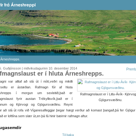
a Árneshrepps.
G. Guðjónsson | miðvikudagurinn 10. desember 2014
Prent
fmagnslaust er í hluta Árneshrepps.
gni var alltaf að slá út í nótt,veðri og mikilli
arseltu er ástæðan. Rafmagn fór af hluta
eshrepps í morgun um sexleitið,það er
Rafmagnslaust er í Litlu-Ávík- Kjörvog
agnslaust fyrir austan Trékyllisvík,það er í
Gjögursvæðinu.
unum og Kjörvogi og Gjögursvæðinu. Reynt
r að slá út rofa við Víganesafleggjar þegar hægt verður að komast þangað,þá fer Gjögur
ð er loftlína sem slær út,en þá fá hinir bæirnir rafmagn aftur.
ugasemdir
Til baka