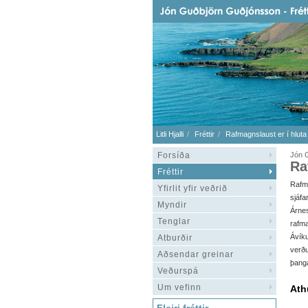
Litli Hjalli
Fréttir
Rafmagnslaust er í hlut
Forsíða
Jón 
Ra
Fréttir
Rafma
Yfirlit yfir veðrið
sjáf
Myndir
Árn
Tenglar
rafm
Ávík
Atburðir
verðu
Aðsendar greinar
þanga
Veðurspá
Um vefinn
Ath