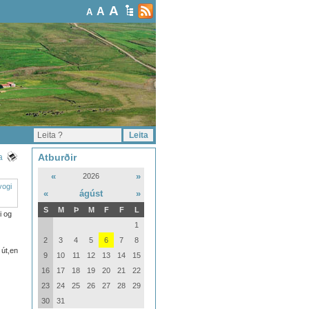
A
A
A
Atburðir
a
«
»
2026
«
ágúst
»
S
M
Þ
M
F
F
L
i og
1
2
3
4
5
6
7
8
 út,en
9
10
11
12
13
14
15
16
17
18
19
20
21
22
23
24
25
26
27
28
29
30
31