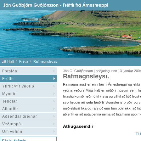
Litli Hjalli
Fréttir
Rafmagnsleysi.
Forsíða
Jón G. Guðjónsson | þriðjudagurinn 13. janúar 200
Rafmagnsleysi.
Fréttir
Rafmagnslaust er enn hér í Árneshreppi og ekki v
Yfirlit yfir veðrið
vegna veðurs.Mjög kalt er orðið í húsum sem ha
Myndir
hitastig komið neðrí 6 til 7 stig og vill til að lítið fr
Tenglar
svo heppin að geta farið til Sigursteins bróðir og v
með eldivið líka og rafstöð enn hún þolir ekki að hi
Atburðir
að erfitt er að nota penna nema að hita hann upp m
Aðsendar greinar
Veðurspá
Athugasemdir
Um vefinn
Til