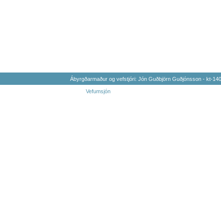
Ábyrgðarmaður og vefstjóri: Jón Guðbjörn Guðjónsson - kt-1
Vefumsjón