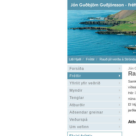
Litli Hjalli
Fréttir
Rauð jól verða á Strönd
Forsíða
Jón 
Ra
Fréttir
Samk
Yfirlit yfir veðrið
víðas
Myndir
Hér í
Tenglar
núna 
Ef hl
Atburðir
jarðl
Aðsendar greinar
Veðurspá
Ath
Um vefinn