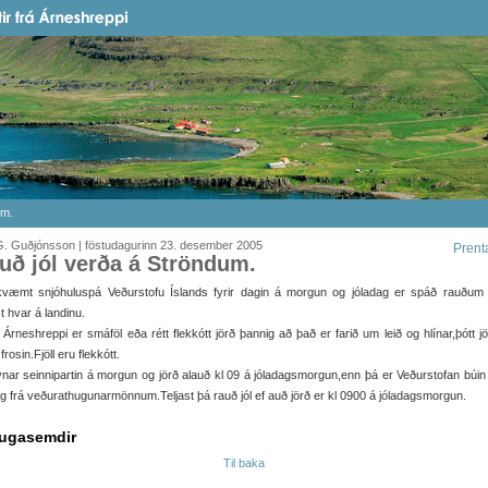
um.
G. Guðjónsson | föstudagurinn 23. desember 2005
Prent
uð jól verða á Ströndum.
væmt snjóhuluspá Veðurstofu Íslands fyrir dagin á morgun og jóladag er spáð rauðum 
t hvar á landinu.
 Árneshreppi er smáföl eða rétt flekkótt jörð þannig að það er farið um leið og hlínar,þótt j
frosin.Fjöll eru flekkótt.
ýnar seinnipartin á morgun og jörð alauð kl 09 á jóladagsmorgun,enn þá er Veðurstofan búin
ag frá veðurathugunarmönnum.Teljast þá rauð jól ef auð jörð er kl 0900 á jóladagsmorgun.
ugasemdir
Til baka