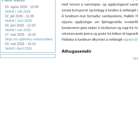
Fleiri fréttir
með honum á samskipta- og upplýsingavef sam
03. ágúst 2026 - 15:05
senda fyrirspurnir og innlegg á fundinn á netfangið
Veðrið í Júlí 2026.
02. júlí 2026 - 11:05
Á fundinum mun formaður sambandsins, Halldór Hall
Veðrið í Júní 2026.
nýjustu upplýsingar um fjárhagsstöðu sveita
03. júní 2026 - 12:20
fundarmenn geta skipst á skoðunum og sagt frá hver
Veðrið í maí 2026.
rekstrarvanda þeirra og greint frá leiðum til hagræði
27. maí 2026 - 10:20
Skipt um sjálfvirku veðurstöðina.
Þátttaka á fundinum tilkynnist á netfangið
sigridur
03. maí 2026 - 16:16
Veðrið í Apríl 2026.
Athugasemdir
Til