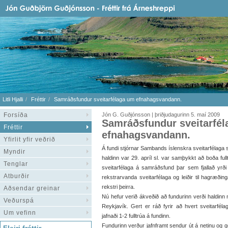
Litli Hjalli
Fréttir
Samráðsfundur sveitarfélaga um efnahagsvandann.
Forsíða
Jón G. Guðjónsson | þriðjudagurinn 5. maí 2009
Samráðsfundur sveitarfé
Fréttir
efnahagsvandann.
Yfirlit yfir veðrið
Á fundi stjórnar Sambands íslenskra sveitarfélaga
Myndir
haldinn var 29. apríl sl. var samþykkt að boða full
Tenglar
sveitarfélaga á samráðsfund þar sem fjallað yrð
Atburðir
rekstrarvanda sveitarfélaga og leiðir til hagræðing
rekstri þeirra.
Aðsendar greinar
Nú hefur verið ákveðið að fundurinn verði haldinn 
Veðurspá
Reykjavík. Gert er ráð fyrir að hvert sveitarfél
Um vefinn
jafnaði 1-2 fulltrúa á fundinn.
Fundurinn verður jafnframt sendur út á netinu og g