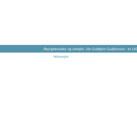
Ábyrgðarmaður og vefstjóri: Jón Guðbjörn Guðjónsson - kt-1
Vefumsjón