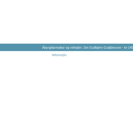
Ábyrgðarmaður og vefstjóri: Jón Guðbjörn Guðjónsson - kt-1
Vefumsjón