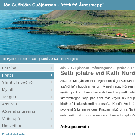
Litli Hjalli
Fréttir
Setti jólatré við Kaffi Norðurfjörð.
Forsíða
Jón G. Guðjónsson | mánudagurinn 2. janúar 2017
Setti jólatré við Kaffi Nor
Fréttir
Alltaf er Kristján Andri Guðjónsson útgerðarmaður
Yfirlit yfir veðrið
Ísafirði jafn hugulsamur um Árneshrepp. Nú rétt f
Myndir
nýliðin jól kom hann færandi hendi og setti jólat
Tenglar
skemmtilegan svip þar sem fólk keyrir að Kaupf
hljóðkerfi í félagsheimili hreppsbúa. Kristján Andri 
Atburðir
svonefnt Síki, einnig gerir Kristján mikið út frá N
Aðsendar greinar
orði hvað tréið setur mikinn svip á kaupfélagsplani
Veðurspá
Um vefinn
Athugasemdir
Til