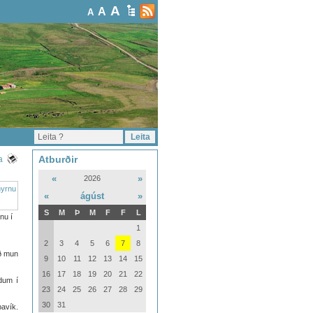
A
A
A
Atburðir
a
«
»
2026
«
ágúst
»
S
M
Þ
M
F
F
L
nu í
1
2
3
4
5
6
7
8
ið mun
9
10
11
12
13
14
15
16
17
18
19
20
21
22
ndum í
23
24
25
26
27
28
29
30
31
pavík.