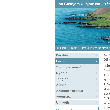
Litli Hjalli
Fréttir
Símstöðin verður stækk
Forsíða
Jón G
Sí
Fréttir
Frét
Yfirlit yfir veðrið
fors
Myndir
1. E
Tenglar
er í 
2. Sa
Atburðir
stöði
Aðsendar greinar
leys
Veðurspá
3. Sí
Um vefinn
svon
4. Í 