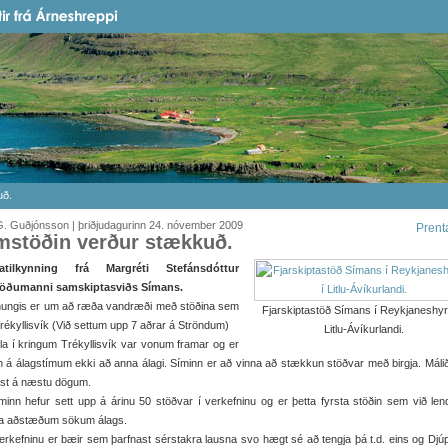
uð.
. Guðjónsson | þriðjudagurinn 24. nóvember 2009
Prent
mstöðin verður stækkuð.
tatilkynning frá Margréti Stefánsdóttur
töðumanni samskiptasviðs Símans.
inungis er um að ræða vandræði með stöðina sem
Fjarskiptastöð Símans í Reykjaneshyr
Trékyllisvík (Við settum upp 7 aðrar á Ströndum)
Litlu-Ávíkurlandi.
la í kringum Trékyllisvík var vonum framar og er
n á álagstímum ekki að anna álagi. Síminn er að vinna að stækkun stöðvar með birgja. Mál
ast á næstu dögum.
minn hefur sett upp á árinu 50 stöðvar í verkefninu og er þetta fyrsta stöðin sem við le
a aðstæðum sökum álags.
verkefninu er bæir sem þarfnast sérstakra lausna svo hægt sé að tengja þá t.d. eins og Djú