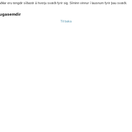
aðilar eru tengdir síðastir á hverju svæði fyrir sig. Síminn vinnur í lausnum fyrir þau svæði.
ugasemdir
Til baka