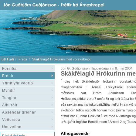
Litli Hjalli
Fréttir
Skákfélagið Hrókurinn með vorskákmót.
Forsíða
Jón G. Guðjónsson | laugardagurinn 8. maí 2004
Skákfélagið Hrókurinn m
Fréttir
Í dag hélt Skákfélagið Hrókurinn vorskákmó
Yfirlit yfir veðrið
félagsheimilinu í Árnesi Trékyllisvík stjórn
Myndir
mótssins var Hrafn Jökulsson Fors
Tenglar
Hrókssins,telfdar voru 7 umferðir og teflt á átta bo
eða sextán manns tóku þátt.Síðan telfdi Hrafn við yng
Atburðir
skólabörn tefldu og þótti honum mörg þeirra mjög gó
Aðsendar greinar
efstur var Gunnar Dalkvist í Bæ með 6 vinninga og 
Veðurspá
urðu jafnir Íngólfur Benidiktsson í Árnesi 2 og Traus
Um vefinn
Athugasemdir