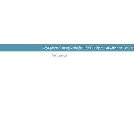
Ábyrgðarmaður og vefstjóri: Jón Guðbjörn Guðjónsson - kt-1
Vefumsjón