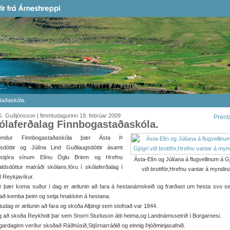
taðaskóla.
. Guðjónsson | fimmtudagurinn 19. febrúar 2009
Prent
ólaferðalag Finnbogastaðaskóla.
endur Finnbogastaðaskóla þær Ásta Þ
lfsdóttir og Júlína Lind Guðlaugsdóttir ásamt
astjóra sínum Elínu Öglu Briem og Hrefnu
Ásta-Elín og Júlíana á flugvellinum á G
ldsdóttur matráði skólans,fóru í skólaferðalag í
við brottför,Hrefnu vantar á myndina
il Reykjavíkur.
r þær koma suður í dag er ætlunin að fara á hestanámskeið og fræðast um hesta svo s
að kemba þeim og setja hnakkinn á hestana.
tudag er ætlunin að fara og skoða Alþingi sem stofnað var 1844.
g að skoða Reykholt þar sem Snorri Sturluson átti heima,og Landnámssetrið í Borgarnesi.
gardaginn verður skoðað Ráðhúsið,Stjórnarráðið og einnig Þjóðminjasafnið.