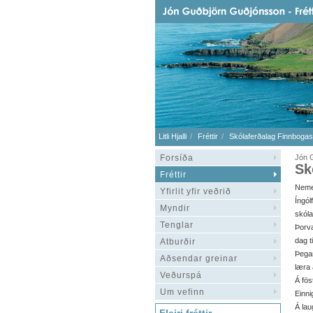
Litli Hjalli
Fréttir
Skólaferðalag Finnbogas
Forsíða
Jón G
Sk
Fréttir
Nem
Yfirlit yfir veðrið
Íngó
Myndir
skól
Tenglar
Þorva
dag t
Atburðir
Þega
Aðsendar greinar
læra 
Veðurspá
Á fös
Um vefinn
Einni
Á lau