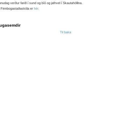
nudag verður farið í sund og bíó og jafnvel í Skautahöllina.
r Finnbogastaðaskóla er
hér.
ugasemdir
Til baka