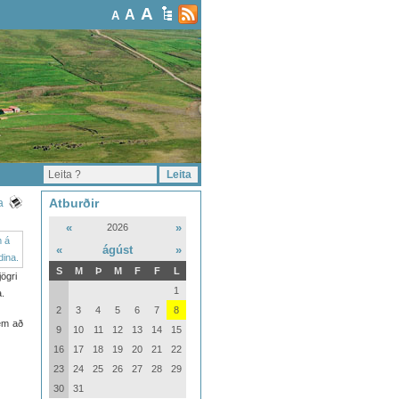
A
A
A
Atburðir
a
«
»
2026
«
ágúst
»
S
M
Þ
M
F
F
L
jögri
1
.
2
3
4
5
6
7
8
em að
9
10
11
12
13
14
15
16
17
18
19
20
21
22
23
24
25
26
27
28
29
30
31