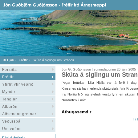
Litli Hjalli
Fréttir
Skúta á siglingu um Strandir.
Forsíða
Jón G. Guðjónsson | sunnudagurinn 26. júní 2005
Skúta á siglingu um Stran
Fréttir
Þegar fréttritari Litla Hjalla var á ferð í dag
Yfirlit yfir veðrið
Krossnes sá hann erlenda skútu sigla fyrir Krossn
Myndir
frá Norðurfirði og stefndi vesturfyrir en skútan 
Tenglar
Norðurfirði í nótt.
Atburðir
Athugasemdir
Aðsendar greinar
Til
Veðurspá
Um vefinn