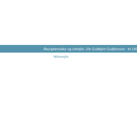
Ábyrgðarmaður og vefstjóri: Jón Guðbjörn Guðjónsson - kt-1
Vefumsjón