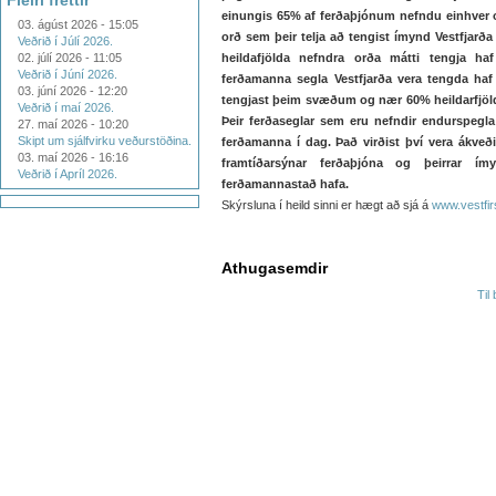
Fleiri fréttir
einungis 65% af ferðaþjónum nefndu einhver o
03. ágúst 2026 - 15:05
orð sem þeir telja að tengist ímynd Vestfjar
Veðrið í Júlí 2026.
02. júlí 2026 - 11:05
heildafjölda nefndra orða mátti tengja haf
Veðrið í Júní 2026.
ferðamanna segla Vestfjarða vera tengda haf
03. júní 2026 - 12:20
tengjast þeim svæðum og nær 60% heildarfjöl
Veðrið í maí 2026.
Þeir ferðaseglar sem eru nefndir endurspegl
27. maí 2026 - 10:20
Skipt um sjálfvirku veðurstöðina.
ferðamanna í dag. Það virðist því vera ákveð
03. maí 2026 - 16:16
framtíðarsýnar ferðaþjóna og þeirrar ím
Veðrið í Apríl 2026.
ferðamannastað hafa.
Skýrsluna í heild sinni er hægt að sjá á
www.vestfir
Athugasemdir
Til