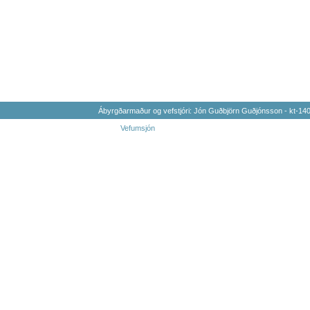
Ábyrgðarmaður og vefstjóri: Jón Guðbjörn Guðjónsson - kt-1
Vefumsjón