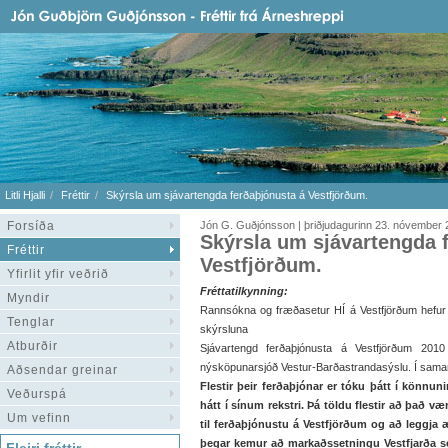
Litli Hjalli
Fréttir
Skýrsla um sjávartengda ferðaþjónusta á Vestfjörðum.
Forsíða
Jón G. Guðjónsson | þriðjudagurinn 23. nóvember
Skýrsla um sjávartengda 
Fréttir
Vestfjörðum.
Yfirlit yfir veðrið
Fréttatilkynning:
Myndir
Rannsókna og fræðasetur HÍ á Vestfjörðum hefur 
Tenglar
skýrsluna
Atburðir
Sjávartengd ferðaþjónusta á Vestfjörðum 20
nýsköpunarsjóð Vestur-Barðastrandasýslu. Í saman
Aðsendar greinar
Flestir þeir ferðaþjónar er tóku þátt í könnu
Veðurspá
hátt í sínum rekstri. Þá töldu flestir að það v
Um vefinn
til ferðaþjónustu á Vestfjörðum og að leggja 
þegar kemur að markaðssetningu Vestfjarða se