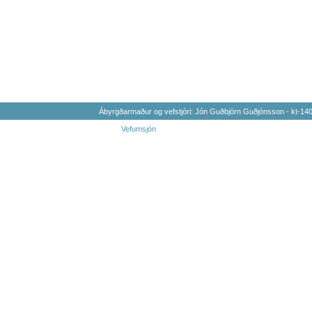
Ábyrgðarmaður og vefstjóri: Jón Guðbjörn Guðjónsson - kt-1
Vefumsjón