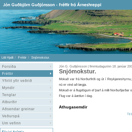
Litli Hjalli
Fréttir
Snjómokstur.
Forsíða
Jón G. Guðjónsson | fimmtudagurinn 18. janúar 20
Snjómokstur.
Fréttir
Mokað var frá Norðurfirði og út í Reykjaneshyrnu,
Yfirlit yfir veðrið
nú er vind að lægja.
Myndir
Mokað er á flugdögum ef þarf á milli Norðurfjarðar 
Tenglar
Flug var á áætlun í dag.
Atburðir
Athugasemdir
Aðsendar greinar
Til
Veðurspá
Um vefinn