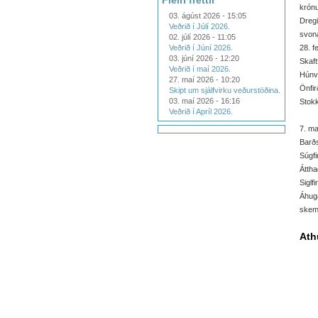
Fleiri fréttir
krónu
03. ágúst 2026 - 15:05
Dregi
Veðrið í Júlí 2026.
svona
02. júlí 2026 - 11:05
Veðrið í Júní 2026.
28. f
03. júní 2026 - 12:20
Skaft
Veðrið í maí 2026.
Húnve
27. maí 2026 - 10:20
Önfir
Skipt um sjálfvirku veðurstöðina.
03. maí 2026 - 16:16
Stokk
Veðrið í Apríl 2026.
7. ma
Barðs
Súgfi
Áttha
Siglf
Áhuga
skem
Ath