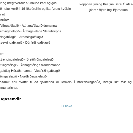
r og hægt verður að kaupa kaffi og gos.
keppnisstjóri og Kristján Bersi Ólafss
ð hefur verið í 16 liða úrslitin og líta fyrstu kvöldin
Ljósm.: Björn Ingi Bjarnason.
 út:
ebrúar:
fellingafélagið - Átthagafélag Djúpmanna
tningafélagið - Átthagafélaga Sléttuhrepps
ðingafélagið - Árnesingafélagið
seyringafélagið - Dýrfirðingafélagið
rs:
trendingafélagið - Breiðfirðingafélagið
rðingafélagið - Átthagafélag Strandamanna
gafélag Héraðsmanna - Vestfirðingafélagið
irðingafélagið - Norðfirðingafélagið
samir eru hvattir til að fjölmenna öll kvöldin í Breiðfirðingabúð, hvetja sitt fólk og
mtunarinnar.
ugasemdir
Til baka