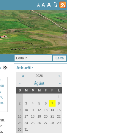
A
A
A
Atburðir
a
«
»
2026
«
ágúst
»
S
M
Þ
M
F
F
L
1
2
3
4
5
6
7
8
9
10
11
12
13
14
15
16
17
18
19
20
21
22
998.
23
24
25
26
27
28
29
ar
30
31
r,