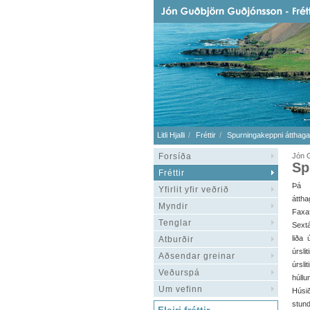
Litli Hjalli
Fréttir
Spurningakeppni átthaga
Forsíða
Jón G
Sp
Fréttir
Þá 
Yfirlit yfir veðrið
áttha
Myndir
Faxaf
Tenglar
Sextá
liða 
Atburðir
úrsli
Aðsendar greinar
úrsl
Veðurspá
húllu
Um vefinn
Húsi
stun