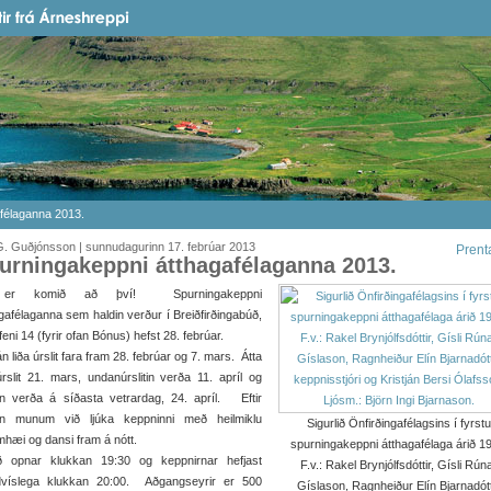
félaganna 2013.
. Guðjónsson | sunnudagurinn 17. febrúar 2013
Prent
urningakeppni átthagafélaganna 2013.
er komið að því! Spurningakeppni
gafélaganna sem haldin verður í Breiðfirðingabúð,
eni 14 (fyrir ofan Bónus) hefst 28. febrúar.
n liða úrslit fara fram 28. febrúar og 7. mars. Átta
úrslit 21. mars, undanúrslitin verða 11. apríl og
tin verða á síðasta vetrardag, 24. apríl. Eftir
itin munum við ljúka keppninni með heilmiklu
Sigurlið Önfirðingafélagsins í fyrstu
mhæi og dansi fram á nótt.
spurningakeppni átthagafélaga árið 1
ð opnar klukkan 19:30 og keppnirnar hefjast
F.v.: Rakel Brynjólfsdóttir, Gísli Rún
dvíslega klukkan 20:00. Aðgangseyrir er 500
Gíslason, Ragnheiður Elín Bjarnadótti