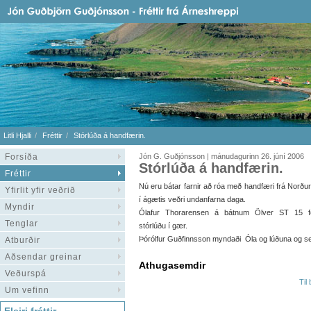
Litli Hjalli
Fréttir
Stórlúða á handfærin.
Forsíða
Jón G. Guðjónsson | mánudagurinn 26. júní 2006
Stórlúða á handfærin.
Fréttir
Nú eru bátar farnir að róa með handfæri frá Norðurf
Yfirlit yfir veðrið
í ágætis veðri undanfarna daga.
Myndir
Ólafur Thorarensen á bátnum Ölver ST 15 f
Tenglar
stórlúðu í gær.
Þórólfur Guðfinnsson myndaði Óla og lúðuna og s
Atburðir
Aðsendar greinar
Athugasemdir
Veðurspá
Til
Um vefinn