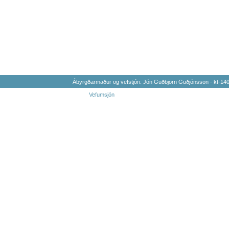
Ábyrgðarmaður og vefstjóri: Jón Guðbjörn Guðjónsson - kt-1
Vefumsjón