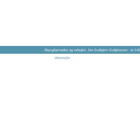
Ábyrgðarmaður og vefstjóri: Jón Guðbjörn Guðjónsson - kt-1
Vefumsjón