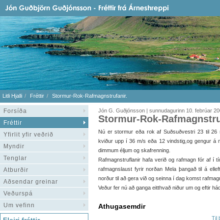
Litli Hjalli
Fréttir
Stormur-Rok-Rafmagnstrufanir.
Forsíða
Jón G. Guðjónsson | sunnudagurinn 10. febrúar 2
Stormur-Rok-Rafmagnstru
Fréttir
Nú er stormur eða rok af Suðsuðvestri 23 til 26
Yfirlit yfir veðrið
kviður upp í 36 m/s eða 12 vindstig,og gengur á
Myndir
dimmum éljum og skafrenning.
Tenglar
Rafmagnstruflanir hafa verið og rafmagn fór af í tí
rafmagnslaust fyrir norðan Mela þangað til á el
Atburðir
norður til að gera við og seinna í dag komst rafmagn 
Aðsendar greinar
Veður fer nú að ganga eitthvað niður um og eftir há
Veðurspá
Um vefinn
Athugasemdir
Til