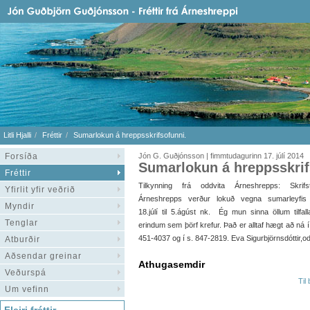
Litli Hjalli
Fréttir
Sumarlokun á hreppsskrifsofunni.
Forsíða
Jón G. Guðjónsson | fimmtudagurinn 17. júlí 2014
Sumarlokun á hreppsskrif
Fréttir
Tilkynning frá oddvita Árneshrepps: Skrifst
Yfirlit yfir veðrið
Árneshrepps verður lokuð vegna sumarleyfis 
Myndir
18.júlí til 5.ágúst nk. Ég mun sinna öllum tilfall
Tenglar
erindum sem þörf krefur. Það er alltaf hægt að ná
451-4037 og í s. 847-2819. Eva Sigurbjörnsdóttir,o
Atburðir
Aðsendar greinar
Athugasemdir
Veðurspá
Til
Um vefinn