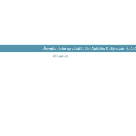
Ábyrgðarmaður og vefstjóri: Jón Guðbjörn Guðjónsson - kt-1
Vefumsjón