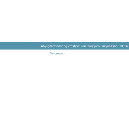
Ábyrgðarmaður og vefstjóri: Jón Guðbjörn Guðjónsson - kt-1
Vefumsjón