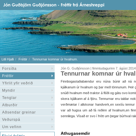
Litli Hjalli
Fréttir
Tennurnar komnar úr hvalnum.
Forsíða
Jón G. Guðjónsson | fimmtudagurinn 7. ágúst 2014
Tennurnar komnar úr hva
Fréttir
Finnbogastaðabændur eru núna búnir að ná ne
Yfirlit yfir veðrið
kjálkanum úr hvalnum og þar með tönnunum. Þeir 
Myndir
snúið hvalnum með traktor á flóði og gátu svo komist
Tenglar
skera kjálkann af á fjöru. Tennurnar eru taldar no
verðmætar í allskonar handverk,en sextíu tennur g
Atburðir
var að hugsa um að fá reðinn af hvalnum,en finnst
Aðsendar greinar
sennilega. Vísað er svo í frétt um þegar búrhval rak
Veðurspá
Um vefinn
Athugasemdir