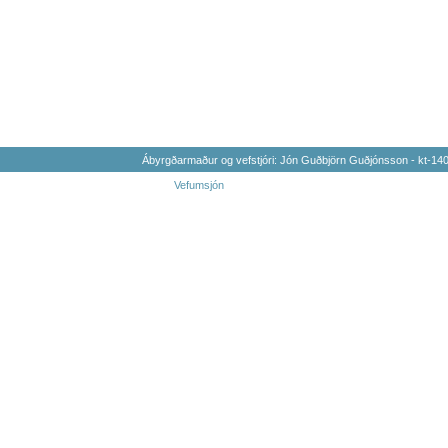
Ábyrgðarmaður og vefstjóri: Jón Guðbjörn Guðjónsson - kt-1
Vefumsjón