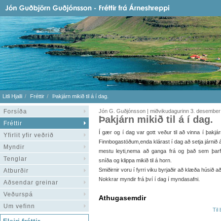
Litli Hjalli
Fréttir
Þakjárn mikið til á í dag.
Forsíða
Jón G. Guðjónsson | miðvikudagurinn 3. desember
Þakjárn mikið til á í dag.
Fréttir
Í gær og í dag var gott veður til að vinna í þakjár
Yfirlit yfir veðrið
Finnbogastöðum,enda klárast í dag að setja járnið 
Myndir
mestu leyti,nema að ganga frá og það sem þar
Tenglar
sníða og klippa mikið til á horn.
Smiðirnir voru í fyrri viku byrjaðir að klæða húsið a
Atburðir
Nokkrar myndir frá því í dag í myndasafni.
Aðsendar greinar
Veðurspá
Athugasemdir
Um vefinn
Til