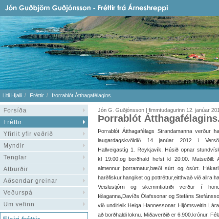
Litli Hjalli
Fréttir
Þorrablót Átthagafélagins.
Forsíða
Jón G. Guðjónsson | fimmtudagurinn 12. janúar 20
Þorrablót Átthagafélagins
Fréttir
Þorrablót Átthagafélags Strandamanna verður ha
Yfirlit yfir veðrið
laugardagskvöldið 14 janúar 2012 í Versö
Myndir
Hallveigastíg 1. Reykjavík. Húsið opnar stundvís
Tenglar
kl 19:00,og borðhald hefst kl 20:00. Matseðill: A
almennur þorramatur,bæði súrt og ósúrt. Hákar
Atburðir
harðfiskur,hangiket og pottréttur,eitthvað við allra hæ
Aðsendar greinar
Veislustjórn og skemmtiatriði verður í hön
Veðurspá
félaganna,Davíðs Ólafssonar og Stefáns Stefánss
Um vefinn
við undirleik Helga Hannessonar. Hljómsveitin Lára
að borðhaldi loknu. Miðaverðið er 6.900.krónur. Fé