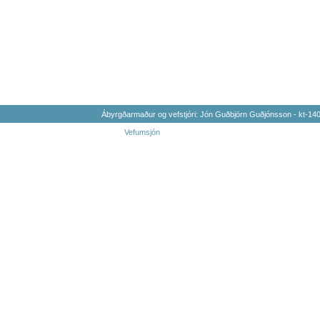
Ábyrgðarmaður og vefstjóri: Jón Guðbjörn Guðjónsson - kt-1
Vefumsjón