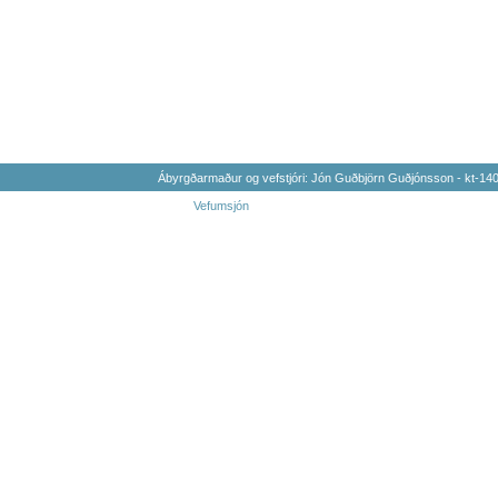
Ábyrgðarmaður og vefstjóri: Jón Guðbjörn Guðjónsson - kt-1
Vefumsjón