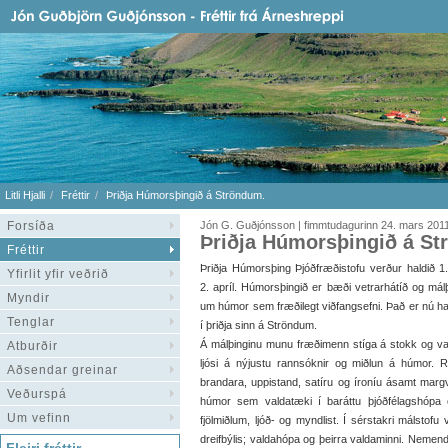
Litli Hjalli
Fréttir
Þriðja Húmorsþingið á Ströndum.
Forsíða
Jón G. Guðjónsson | fimmtudagurinn 24. mars 201
Þriðja Húmorsþingið á St
Fréttir
Þriðja Húmorsþing Þjóðfræðistofu verður haldið 1
Yfirlit yfir veðrið
2. apríl. Húmorsþingið er bæði vetrarhátíð og mál
Myndir
um húmor sem fræðilegt viðfangsefni. Það er nú ha
Tenglar
í þriðja sinn á Ströndum.
Á málþinginu munu fræðimenn stíga á stokk og v
Atburðir
ljósi á nýjustu rannsóknir og miðlun á húmor
Aðsendar greinar
brandara, uppistand, satíru og íroníu ásamt margvís
Veðurspá
húmor sem valdatæki í baráttu þjóðfélagshópa
Um vefinn
fjölmiðlum, ljóð- og myndlist. Í sérstakri málstof
dreifbýlis; valdahópa og þeirra valdaminni. Nemend