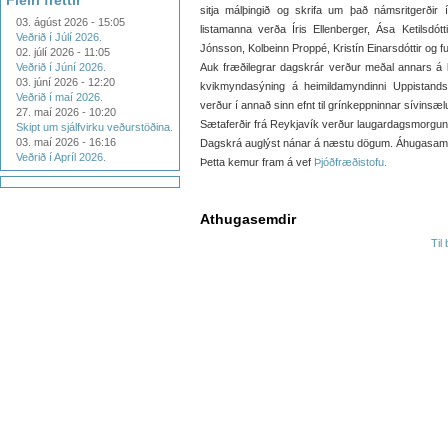
Fleiri fréttir
sitja málþingið og skrifa um það námsritgerðir í
03. ágúst 2026 - 15:05
listamanna verða Íris Ellenberger, Ása Ketilsdó
Veðrið í Júlí 2026.
Jónsson, Kolbeinn Proppé, Kristín Einarsdóttir og f
02. júlí 2026 - 11:05
Veðrið í Júní 2026.
Auk fræðilegrar dagskrár verður meðal annars á 
03. júní 2026 - 12:20
kvikmyndasýning á heimildamyndinni Uppistandss
Veðrið í maí 2026.
verður í annað sinn efnt til grínkeppninnar sívinsæl
27. maí 2026 - 10:20
Sætaferðir frá Reykjavík verður laugardagsmorgun
Skipt um sjálfvirku veðurstöðina.
03. maí 2026 - 16:16
Dagskrá auglýst nánar á næstu dögum. Áhugasami
Veðrið í Apríl 2026.
Þetta kemur fram á vef
Þjóðfræðistofu.
Athugasemdir
Til