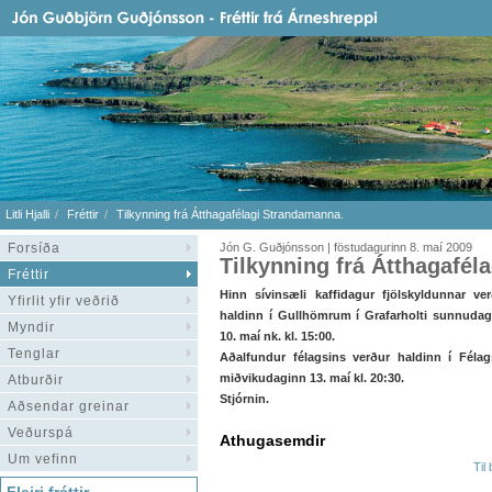
Litli Hjalli
Fréttir
Tilkynning frá Átthagafélagi Strandamanna.
Forsíða
Jón G. Guðjónsson | föstudagurinn 8. maí 2009
Tilkynning frá Átthagafél
Fréttir
Hinn sívinsæli kaffidagur fjölskyldunnar ve
Yfirlit yfir veðrið
haldinn í Gullhömrum í Grafarholti sunnudag
Myndir
10. maí nk. kl. 15:00.
Tenglar
Aðalfundur félagsins verður haldinn í Félag
miðvikudaginn 13. maí kl. 20:30.
Atburðir
Stjórnin.
Aðsendar greinar
Veðurspá
Athugasemdir
Um vefinn
Til