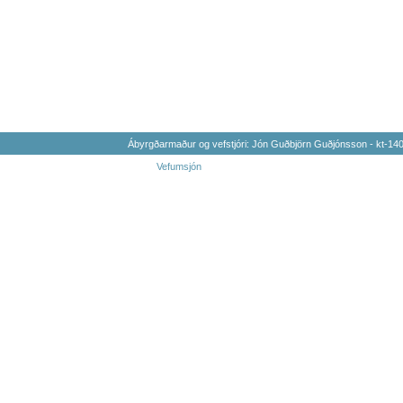
Ábyrgðarmaður og vefstjóri: Jón Guðbjörn Guðjónsson - kt-1
Vefumsjón