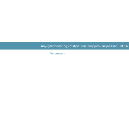
Ábyrgðarmaður og vefstjóri: Jón Guðbjörn Guðjónsson - kt-1
Vefumsjón