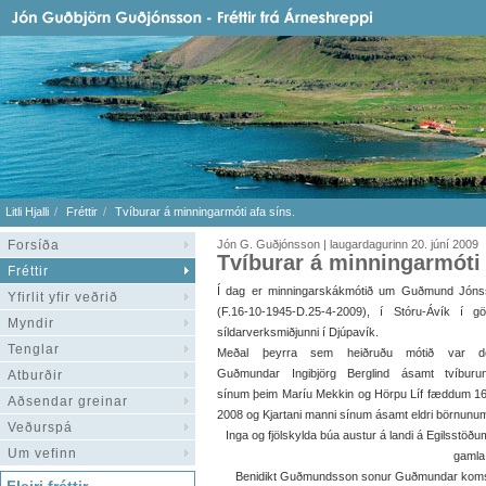
Litli Hjalli
Fréttir
Tvíburar á minningarmóti afa síns.
Forsíða
Jón G. Guðjónsson | laugardagurinn 20. júní 2009
Tvíburar á minningarmóti 
Fréttir
Í dag er minningarskákmótið um Guðmund Jóns
Yfirlit yfir veðrið
(F.16-10-1945-D.25-4-2009), í Stóru-Ávík í g
Myndir
síldarverksmiðjunni í Djúpavík.
Tenglar
Meðal þeyrra sem heiðruðu mótið var dót
Guðmundar Ingibjörg Berglind ásamt tvíburu
Atburðir
sínum þeim Maríu Mekkin og Hörpu Líf fæddum 1
Aðsendar greinar
2008 og Kjartani manni sínum ásamt eldri börnunu
Veðurspá
Inga og fjölskylda búa austur á landi á Egilsstöðum
Um vefinn
gamla 
Benidikt Guðmundsson sonur Guðmundar komst 