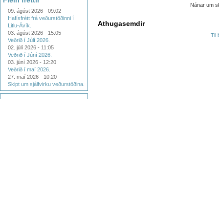
Fleiri fréttir
Nánar um s
09. ágúst 2026 - 09:02
Hafísfrétt frá veðurstöðinni í
Athugasemdir
Litlu-Ávík.
03. ágúst 2026 - 15:05
Til
Veðrið í Júlí 2026.
02. júlí 2026 - 11:05
Veðrið í Júní 2026.
03. júní 2026 - 12:20
Veðrið í maí 2026.
27. maí 2026 - 10:20
Skipt um sjálfvirku veðurstöðina.