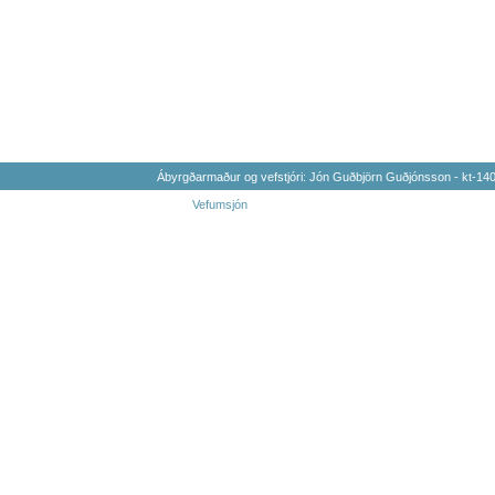
Ábyrgðarmaður og vefstjóri: Jón Guðbjörn Guðjónsson - kt-1
Vefumsjón