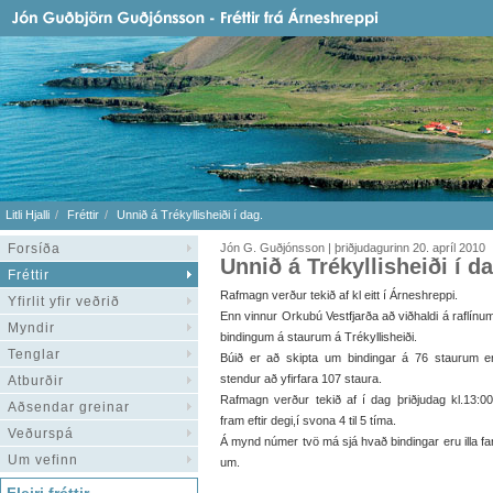
Litli Hjalli
Fréttir
Unnið á Trékyllisheiði í dag.
Forsíða
Jón G. Guðjónsson | þriðjudagurinn 20. apríl 2010
Unnið á Trékyllisheiði í da
Fréttir
Rafmagn verður tekið af kl eitt í Árneshreppi.
Yfirlit yfir veðrið
Enn vinnur Orkubú Vestfjarða að viðhaldi á raflínu
Myndir
bindingum á staurum á Trékyllisheiði.
Tenglar
Búið er að skipta um bindingar á 76 staurum en
stendur að yfirfara 107 staura.
Atburðir
Rafmagn verður tekið af í dag þriðjudag kl.13:0
Aðsendar greinar
fram eftir degi,í svona 4 til 5 tíma.
Veðurspá
Á mynd númer tvö má sjá hvað bindingar eru illa fa
Um vefinn
um.